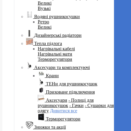
Великі
Вузькі
Водяні рушникосушки
Ретро
Великі
Дизайнерські радіатори
Тепла підлога
Нагрівальні кабелі
Нагрівальні мати
Терморегулятори
Аксесуари та комплектуючі
Крани
ТЕНи для рушникосушок
Приховане підключення
Аксесуари
- Полиці для
рушникосушок
- Гачки
- Сушарки для
одягу
Дивитися все
Терморегулятори
Знижки та акції