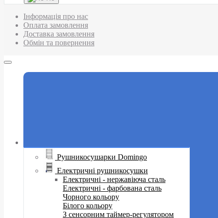
Інформація про нас
Оплата замовлення
Доставка замовлення
Обмін та повернення
Рушникосушарки Domingo
Електричні рушникосушки
Електричні - нержавіюча сталь
Електричні - фарбована сталь
Чорного кольору
Білого кольору
З сенсорним таймер-регулятором