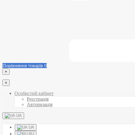
Порівняння товарів
0
×
×
Особистий кабінет
Реєстрація
Авторизація
UA
UA
RU