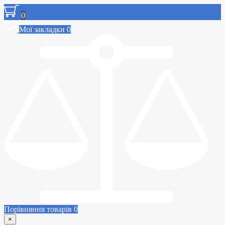
0
Мої закладки
0
Порівняння товарів
0
×