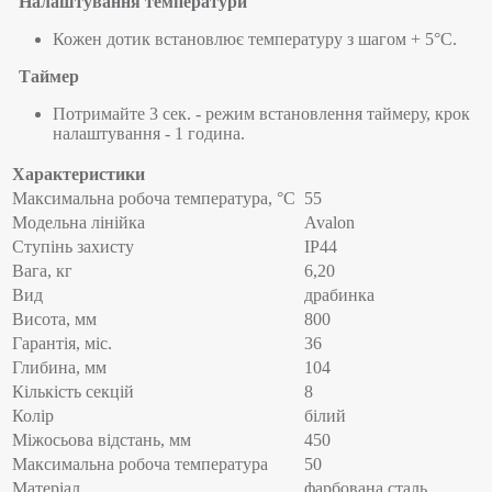
Налаштування температури
Кожен дотик встановлює температуру з шагом + 5°С.
Таймер
Потримайте 3 сек. - режим встановлення таймеру, крок
налаштування - 1 година.
Характеристики
Максимальна робоча температура, °C
55
Модельна лінійка
Avalon
Ступінь захисту
IP44
Вага, кг
6,20
Вид
драбинка
Висота, мм
800
Гарантія, міс.
36
Глибина, мм
104
Кількість секцій
8
Колір
білий
Міжосьова відстань, мм
450
Максимальна робоча температура
50
Матеріал
фарбована сталь