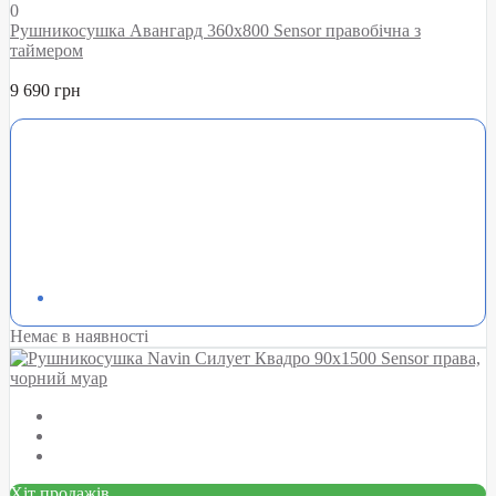
0
Рушникосушка Авангард 360х800 Sensor правобічна з
таймером
9 690 грн
Немає в наявності
Хіт продажів