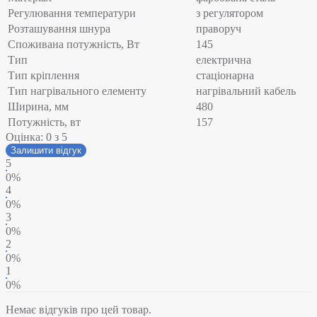
Регулювання температури
з регулятором
Розташування шнура
праворуч
Споживана потужність, Вт
145
Тип
електрична
Тип кріплення
стаціонарна
Тип нагрівального елементу
нагрівальний кабель
Ширина, мм
480
Потужність, вт
157
Оцінка:
0
з 5
Залишити відгук
5
0%
4
0%
3
0%
2
0%
1
0%
Немає відгуків про цей товар.