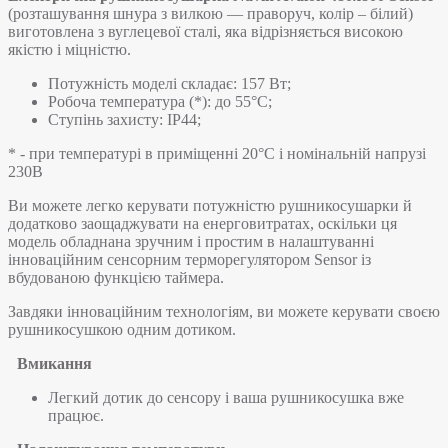
(розташування шнура з вилкою — праворуч, колір – білий)
виготовлена з вуглецевої сталі, яка відрізняється високою
якістю і міцністю.
Потужність моделі складає: 157 Вт;
Робоча температура (*): до 55°C;
Ступінь захисту: IP44;
* - при температурі в приміщенні 20°С і номінальній напрузі
230В
Ви можете легко керувати потужністю рушникосушарки й
додатково заощаджувати на енерговитратах, оскільки ця
модель обладнана зручним і простим в налаштуванні
інноваційним сенсорним терморегулятором Sensor із
вбудованою функцією таймера.
Завдяки інноваційним технологіям, ви можете керувати своєю
рушникосушкою одним дотиком.
Вмикання
Легкий дотик до сенсору і ваша рушникосушка вже
працює.