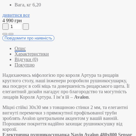
Вага, кг
6,20
дивитися все
4 990 грн
Повідомити про наявність
Опис
Характеристики
Відгуки (0)
Покупцю
Надихаючись міфологією про короля Артура та рицарів
круглого столу, наші інженери розробили рушникосушарку,
яка поєднує в собі міць та довершеність рицарського щита. Її
елегантний дизайн нагадує про благородство та могутність
лицарів Короля Артура. І ім’я їй –
Avalon
.
Міцні стійкі 30х30 мм з товщиною стінки 2 мм, та елегантні
вигнуті перемички з прямокутної профільованої труби
зроблять Avalon центральним акцентом у вашій ванній.
Порошкове покриття надійно захищає рушникосушку від
корозії.
Електрична рушникосушарка Navin Avalon 480х800 Sensor