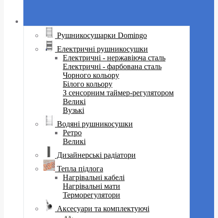
Рушникосушарки Domingo
Електричні рушникосушки
Електричні - нержавіюча сталь
Електричні - фарбована сталь
Чорного кольору
Білого кольору
З сенсорним таймер-регулятором
Великі
Вузькі
Водяні рушникосушки
Ретро
Великі
Дизайнерські радіатори
Тепла підлога
Нагрівальні кабелі
Нагрівальні мати
Терморегулятори
Аксесуари та комплектуючі