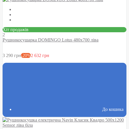
Хіт продажів
2
Рушникосушарка DOMINGO Lotus 480х700 ліва
3 290 грн
-20%
2 632 грн
До кошика