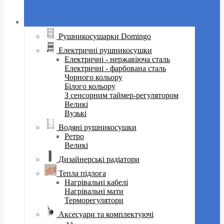
Рушникосушарки Domingo
Електричні рушникосушки
Електричні - нержавіюча сталь
Електричні - фарбована сталь
Чорного кольору
Білого кольору
З сенсорним таймер-регулятором
Великі
Вузькі
Водяні рушникосушки
Ретро
Великі
Дизайнерські радіатори
Тепла підлога
Нагрівальні кабелі
Нагрівальні мати
Терморегулятори
Аксесуари та комплектуючі