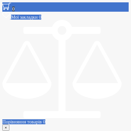
0
Мої закладки
0
Порівняння товарів
0
×