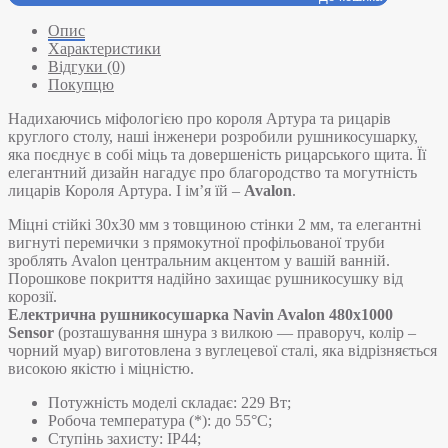
Опис
Характеристики
Відгуки (0)
Покупцю
Надихаючись міфологією про короля Артура та рицарів
круглого столу, наші інженери розробили рушникосушарку,
яка поєднує в собі міць та довершеність рицарського щита. Її
елегантний дизайн нагадує про благородство та могутність
лицарів Короля Артура. І ім’я їй –
Avalon
.
Міцні стійкі 30х30 мм з товщиною стінки 2 мм, та елегантні
вигнуті перемички з прямокутної профільованої труби
зроблять Avalon центральним акцентом у вашій ванній.
Порошкове покриття надійно захищає рушникосушку від
корозії.
Електрична рушникосушарка Navin Avalon 480х1000
Sensor
(розташування шнура з вилкою — праворуч, колір –
чорний муар) виготовлена з вуглецевої сталі, яка відрізняється
високою якістю і міцністю.
Потужність моделі складає: 229 Вт;
Робоча температура (*): до 55°C;
Ступінь захисту: IP44;