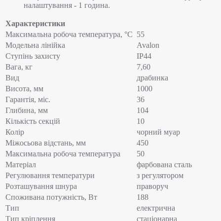
налаштування - 1 година.
Характеристики
Максимальна робоча температура, °C
55
Модельна лінійка
Avalon
Ступінь захисту
IP44
Вага, кг
7,60
Вид
драбинка
Висота, мм
1000
Гарантія, міс.
36
Глибина, мм
104
Кількість секцій
10
Колір
чорний муар
Міжосьова відстань, мм
450
Максимальна робоча температура
50
Матеріал
фарбована сталь
Регулювання температури
з регулятором
Розташування шнура
праворуч
Споживана потужність, Вт
188
Тип
електрична
Тип кріплення
стаціонарна