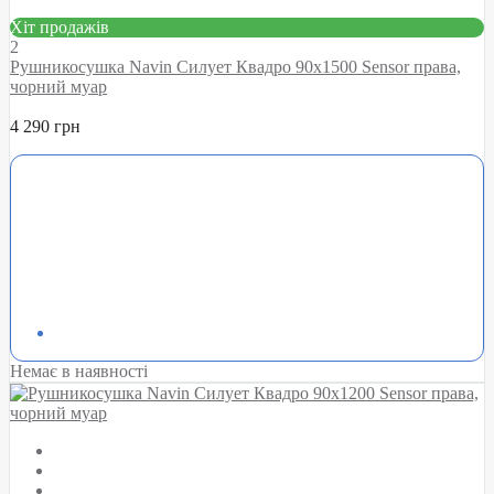
Хіт продажів
2
Рушникосушка Navin Силует Квадро 90х1500 Sensor права,
чорний муар
4 290 грн
Немає в наявності