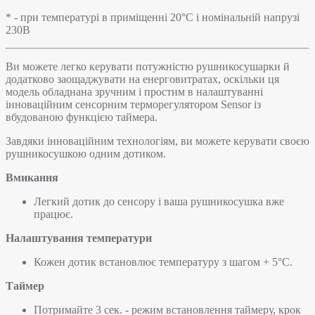
* - при температурі в приміщенні 20°С і номінальній напрузі
230В
Ви можете легко керувати потужністю рушникосушарки й
додатково заощаджувати на енерговитратах, оскільки ця
модель обладнана зручним і простим в налаштуванні
інноваційним сенсорним терморегулятором Sensor із
вбудованою функцією таймера.
Завдяки інноваційним технологіям, ви можете керувати своєю
рушникосушкою одним дотиком.
Вмикання
Легкий дотик до сенсору і ваша рушникосушка вже
працює.
Налаштування температури
Кожен дотик встановлює температуру з шагом + 5°С.
Таймер
Потримайте 3 сек. - режим встановлення таймеру, крок