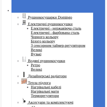
Рушникосушарки Domingo
Електричні рушникосушки
Електричні - нержавіюча сталь
Електричні - фарбована сталь
Чорного кольору
Білого кольору
З сенсорним таймер-регулятором
Великі
Вузькі
Водяні рушникосушки
Ретро
Великі
Дизайнерські радіатори
Тепла підлога
Нагрівальні кабелі
Нагрівальні мати
Терморегулятори
Аксесуари та комплектуючі