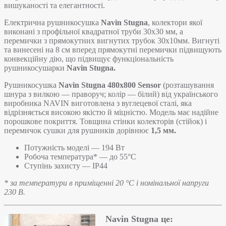
вишуканості та елегантності.
Електрична рушникосушка
Navin Stugna
, колектори якої
виконані з профільної квадратної труби 30х30 мм, а
перемички з прямокутних вигнутих трубок 30х10мм. Вигнуті
та винесені на 8 см вперед прямокутні перемички підвищують
конвекційну дію, що підвищує функціональність
рушникосушарки
Navin Stugna.
Рушникосушка
Navin Stugna 480х800 Sensor
(розташування
шнура з вилкою — праворуч; колір — білий) від українського
виробника NAVIN виготовлена з вуглецевої сталі, яка
відрізняється високою якістю й міцністю. Модель має надійне
порошкове покриття. Товщина стінки колекторів (стійок) і
перемичок сушки для рушників дорівнює
1,5 мм.
Потужність моделі — 194 Вт
Робоча температура* — до 55°C
Ступінь захисту — IP44
* за температури в приміщенні 20 °С і номінальної напруги
230 В.
Navin Stugna це: