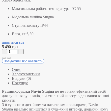
Характеристики:
Максимальна робоча температура, °C
55
Модельна лінійка
Stugna
Ступінь захисту
IP44
Вага, кг
6,30
дивитися все
5 490 грн
Повідомити про наявність
Опис
Характеристики
Відгуки (0)
Покупцю
Рушникосушка Navin Stugna
це не тільки ефективний засіб
для сушіння рушників, а й стильний аксесуар для вашої ванної
кімнати.
З її сучасним дизайном та насиченими кольорами, Navin
Stugna ідеально впишеться в будь-який інтер'єр, додаючи йому