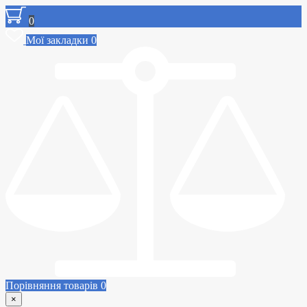
0
Мої закладки
0
Порівняння товарів
0
×