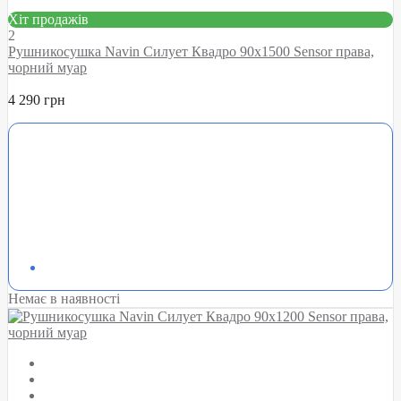
Хіт продажів
2
Рушникосушка Navin Силует Квадро 90х1500 Sensor права,
чорний муар
4 290 грн
Немає в наявності