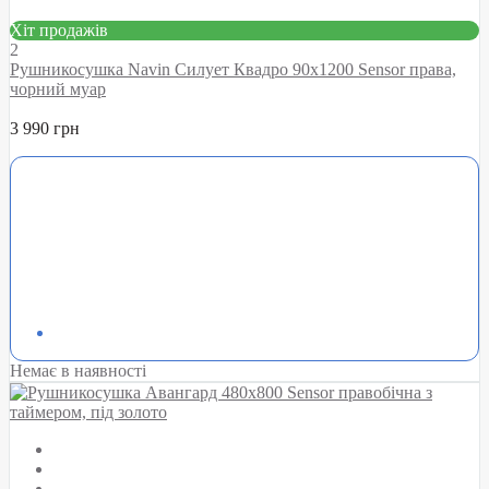
Хіт продажів
2
Рушникосушка Navin Силует Квадро 90х1200 Sensor права,
чорний муар
3 990 грн
Немає в наявності