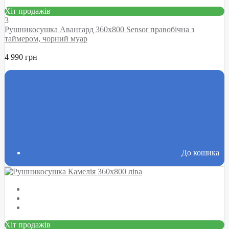
Хіт продажів
3
Рушникосушка Авангард 360х800 Sensor правобічна з
таймером, чорний муар
4 990 грн
До кошика
Хіт продажів