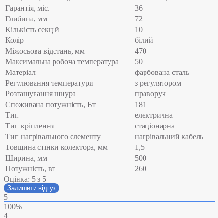
Гарантія, міс.
36
Глибина, мм
72
Кількість секцій
10
Колір
білий
Міжосьова відстань, мм
470
Максимальна робоча температура
50
Матеріал
фарбована сталь
Регулювання температури
з регулятором
Розташування шнура
праворуч
Споживана потужність, Вт
181
Тип
електрична
Тип кріплення
стаціонарна
Тип нагрівального елементу
нагрівальний кабель
Товщина стінки колектора, мм
1,5
Ширина, мм
500
Потужність, вт
260
Оцінка:
5
з 5
Залишити відгук
5
100%
4