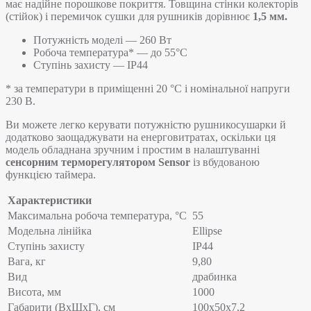
має надійне порошкове покриття. Товщина стінки колекторів
(стійок) і перемичок сушки для рушників дорівнює
1,5 мм.
Потужність моделі — 260 Вт
Робоча температура* — до 55°C
Ступінь захисту — IP44
* за температури в приміщенні 20 °С і номінальної напруги
230 В.
Ви можете легко керувати потужністю рушникосушарки й
додатково заощаджувати на енерговитратах, оскільки ця
модель обладнана зручним і простим в налаштуванні
сенсорним терморегулятором Sensor
із вбудованою
функцією таймера.
Характеристики
Максимальна робоча температура, °C
55
Модельна лінійка
Ellipse
Ступінь захисту
IP44
Вага, кг
9,80
Вид
драбинка
Висота, мм
1000
Габарити (ВхШхГ), см
100х50х7,2