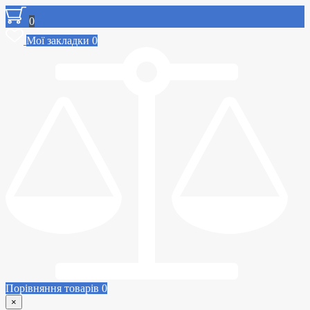
0
Мої закладки
0
Порівняння товарів
0
×