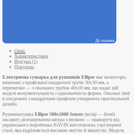
До кошика
Опис
Характеристики
Відгуки (1)
Покупцю
Електрична сушарка для рушників Ellipse
має колектори,
виконані з профільної квадратної труби 30х30 мм, а
перемички — з овальних трубок 40х10 мм, що надає цій
моделі монументальність і однозначність форми. Овальні лінії
в поєднанні з квадратним профілем утворюють оригінальний
дизайн.
Рушникосушка
Ellipse 500х1000 Sensor
(колір — білий
оксамит; розташування шнура з вилкою — праворуч) від
українського виробника NAVIN виготовлена з вуглецевої
сталі, яка відрізняється високою якістю й міцністю. Модель