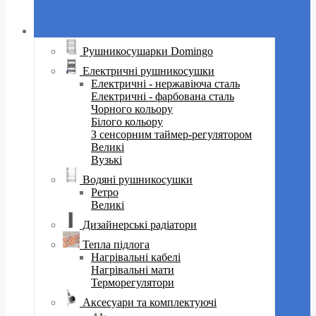
Рушникосушарки Domingo
Електричні рушникосушки
Електричні - нержавіюча сталь
Електричні - фарбована сталь
Чорного кольору
Білого кольору
З сенсорним таймер-регулятором
Великі
Вузькі
Водяні рушникосушки
Ретро
Великі
Дизайнерські радіатори
Тепла підлога
Нагрівальні кабелі
Нагрівальні мати
Терморегулятори
Аксесуари та комплектуючі