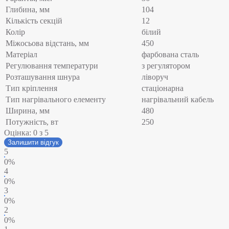
Глибина, мм
104
Кількість секцій
12
Колір
білий
Міжосьова відстань, мм
450
Матеріал
фарбована сталь
Регулювання температури
з регулятором
Розташування шнура
ліворуч
Тип кріплення
стаціонарна
Тип нагрівального елементу
нагрівальний кабель
Ширина, мм
480
Потужність, вт
250
Оцінка:
0
з 5
Залишити відгук
5
0%
4
0%
3
0%
2
0%