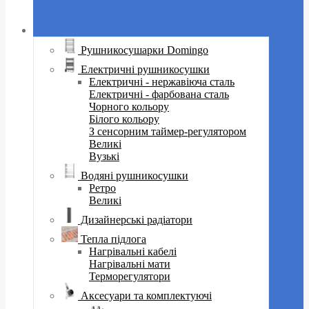
Рушникосушарки Domingo
Електричні рушникосушки
Електричні - нержавіюча сталь
Електричні - фарбована сталь
Чорного кольору
Білого кольору
З сенсорним таймер-регулятором
Великі
Вузькі
Водяні рушникосушки
Ретро
Великі
Дизайнерські радіатори
Тепла підлога
Нагрівальні кабелі
Нагрівальні мати
Терморегулятори
Аксесуари та комплектуючі