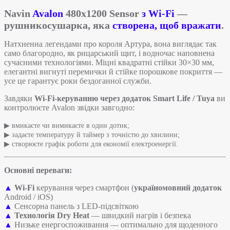
Navin
Avalon
480х1200 Sensor
з Wi-Fi
—
рушникосушарка, яка
створена, щоб вражати
.
Натхненна легендами про короля Артура, вона виглядає так
само благородно, як рицарський щит, і водночас наповнена
сучасними технологіями. Міцні квадратні стійки 30×30 мм,
елегантні вигнуті перемички й стійке порошкове покриття —
усе це гарантує роки бездоганної служби.
Завдяки
Wi-Fi-керуванню через додаток Smart Life / Tuya
ви
контролюєте Avalon звідки завгодно:
▶ вмикаєте чи вимикаєте в один дотик;
▶ задаєте температуру й таймер з точністю до хвилини;
▶ створюєте графік роботи для економії електроенергії.
Основні переваги:
▲
Wi-Fi
керування через смартфон (
україномовний додаток
Android / iOS)
▲
Сенсорна панель з LED-підсвіткою
▲
Технологія Dry Heat
— швидкий нагрів і безпека
▲
Низьке енергоспоживання — оптимально для щоденного