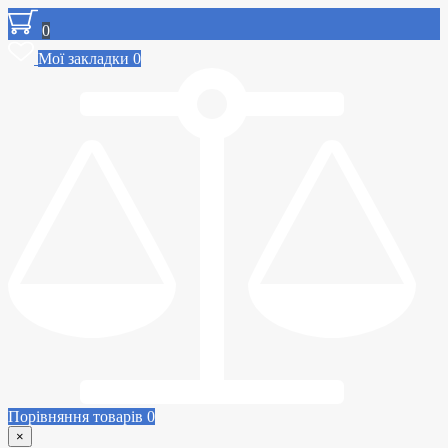
0
Мої закладки
0
Порівняння товарів
0
×