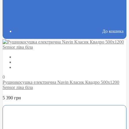
До кошика
0
Рушникосушка електрична Navin Класик Квадро 500х1200
Sensor ліва біла
5 390 грн