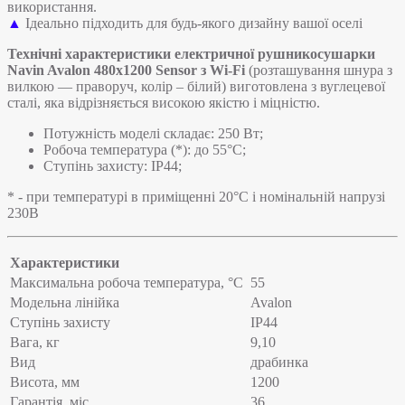
використання.
▲
Ідеально підходить для будь-якого дизайну вашої оселі
Технічні характеристики
електричної рушникосушарки
Navin Avalon 480х1200 Sensor з Wi-Fi
(розташування шнура з
вилкою — праворуч, колір – білий) виготовлена з вуглецевої
сталі, яка відрізняється високою якістю і міцністю.
Потужність моделі складає: 250 Вт;
Робоча температура (*): до 55°C;
Ступінь захисту: IP44;
* - при температурі в приміщенні 20°С і номінальній напрузі
230В
Характеристики
Максимальна робоча температура, °C
55
Модельна лінійка
Avalon
Ступінь захисту
IP44
Вага, кг
9,10
Вид
драбинка
Висота, мм
1200
Гарантія, міс.
36