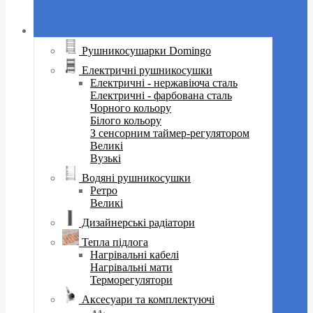
Рушникосушарки Domingo
Електричні рушникосушки
Електричні - нержавіюча сталь
Електричні - фарбована сталь
Чорного кольору
Білого кольору
З сенсорним таймер-регулятором
Великі
Вузькі
Водяні рушникосушки
Ретро
Великі
Дизайнерські радіатори
Тепла підлога
Нагрівальні кабелі
Нагрівальні мати
Терморегулятори
Аксесуари та комплектуючі