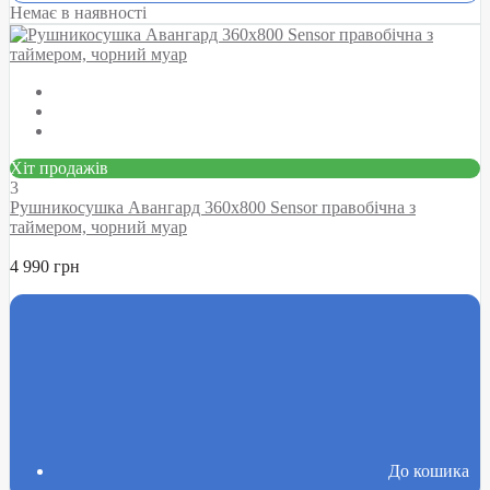
Немає в наявності
Хіт продажів
3
Рушникосушка Авангард 360х800 Sensor правобічна з
таймером, чорний муар
4 990 грн
До кошика