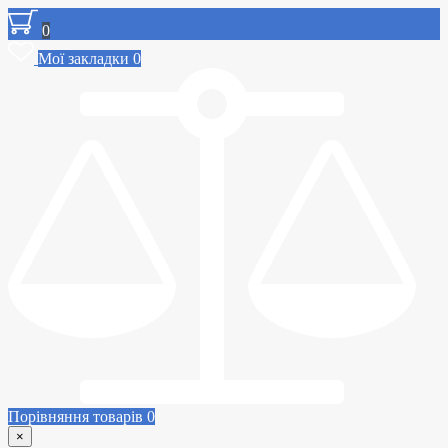
0
Мої закладки
0
Порівняння товарів
0
×