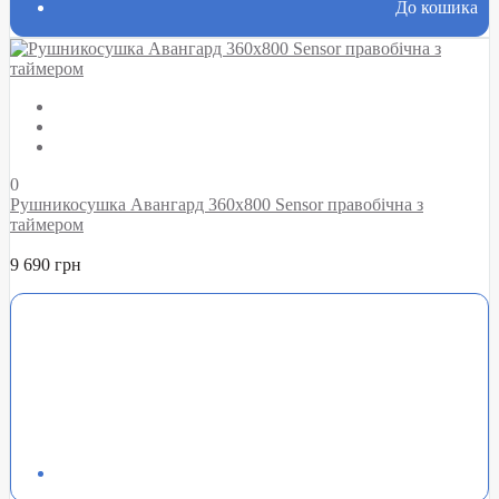
До кошика
0
Рушникосушка Авангард 360х800 Sensor правобічна з
таймером
9 690 грн