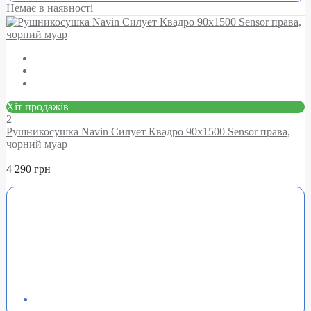
Немає в наявності
Хіт продажів
2
Рушникосушка Navin Силует Квадро 90х1500 Sensor права,
чорний муар
4 290 грн