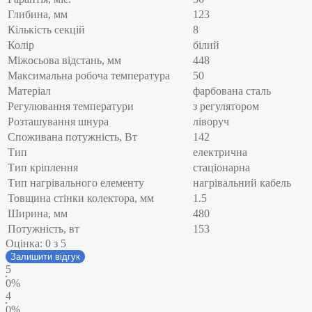
Глибина, мм
123
Кількість секцій
8
Колір
білий
Міжосьова відстань, мм
448
Максимальна робоча температура
50
Матеріал
фарбована сталь
Регулювання температури
з регулятором
Розташування шнура
ліворуч
Споживана потужність, Вт
142
Тип
електрична
Тип кріплення
стаціонарна
Тип нагрівального елементу
нагрівальний кабель
Товщина стінки колектора, мм
1.5
Ширина, мм
480
Потужність, вт
153
Оцінка:
0
з 5
Залишити відгук
5
0%
4
0%