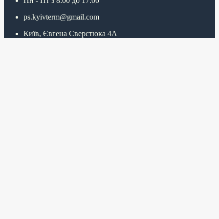
Пн - Пт з 8:00 до 17:00
ps.kyivterm@gmail.com
Київ, Євгена Сверстюка 4А