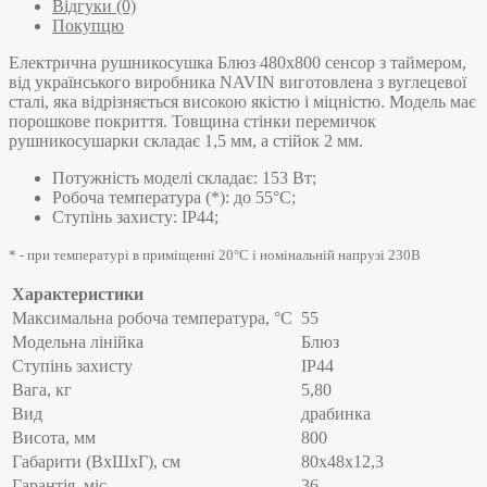
Відгуки (0)
Покупцю
Електрична рушникосушка Блюз 480х800 сенсор з таймером,
від українського виробника NAVIN виготовлена з вуглецевої
сталі, яка відрізняється високою якістю і міцністю. Модель має
порошкове покриття. Товщина стінки перемичок
рушникосушарки складає 1,5 мм, а стійок 2 мм.
Потужність моделі складає: 153 Вт;
Робоча температура (*): до 55°C;
Ступінь захисту: IP44;
* - при температурі в приміщенні 20°С і номінальній напрузі 230В
Характеристики
Максимальна робоча температура, °C
55
Модельна лінійка
Блюз
Ступінь захисту
IP44
Вага, кг
5,80
Вид
драбинка
Висота, мм
800
Габарити (ВхШхГ), см
80x48x12,3
Гарантія, міс.
36