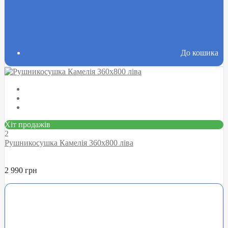
До кошика
Хіт продажів
2
Рушникосушка Камелія 360х800 ліва
2 990 грн