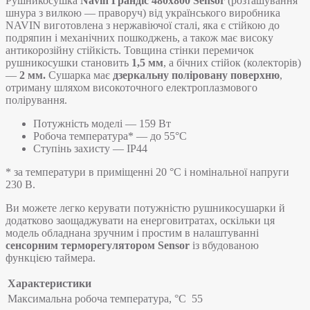
Рушникосушка
Navin Грандіс
480х800 Sensor
(розташування
шнура з вилкою — праворуч) від українського виробника
NAVIN виготовлена з нержавіючої сталі, яка є стійкою до
подряпин і механічних пошкоджень, а також має високу
антикорозійну стійкість. Товщина стінки перемичок
рушникосушки становить
1,5 мм
, а бічних стійок (колекторів)
—
2 мм.
Сушарка має
дзеркальну поліровану поверхню
,
отриману шляхом високоточного електроплазмового
полірування.
Потужність моделі — 159 Вт
Робоча температура* — до 55°C
Ступінь захисту — IP44
* за температури в приміщенні 20 °С і номінальної напруги
230 В.
Ви можете легко керувати потужністю рушникосушарки й
додатково заощаджувати на енерговитратах, оскільки ця
модель обладнана зручним і простим в налаштуванні
сенсорним терморегулятором Sensor
із вбудованою
функцією таймера.
Характеристики
Максимальна робоча температура, °C
55