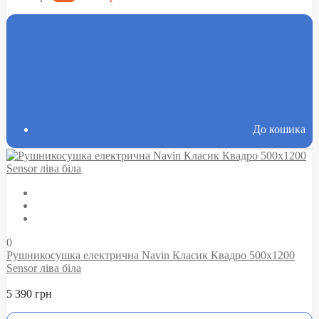
До кошика
0
Рушникосушка електрична Navin Класик Квадро 500х1200
Sensor ліва біла
5 390 грн