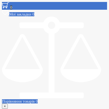
0
Мої закладки
0
Порівняння товарів
0
×