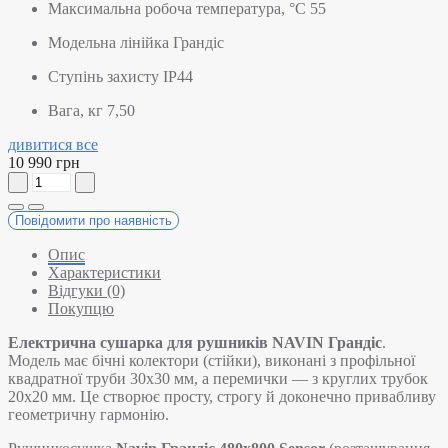
Максимальна робоча температура, °C
55
Модельна лінійка
Грандіс
Ступінь захисту
IP44
Вага, кг
7,50
дивитися все
10 990 грн
Повідомити про наявність
Опис
Характеристики
Відгуки (0)
Покупцю
Електрична сушарка для рушників NAVIN Грандіс
.
Модель має бічні колектори (стійки), виконані з профільної
квадратної труби 30х30 мм, а перемички — з круглих трубок
20х20 мм. Це створює просту, строгу й доконечно привабливу
геометричну гармонію.