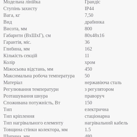
Модельна лінійка
Грандіс
Ступінь захисту
IP44
Вага, кг
7,50
Вид
драбинка
Висота, мм
800
Габарити (ВхШхГ), см
80x48x16
Гарантія, міс.
36
Глибина, мм
162
Кількість секцій
11
Колір
хром
Міжосьова відстань, мм
450
Максимальна робоча температура
50
Матеріал
нержавіюча сталь
Регулювання температури
з регулятором
Розташування шнура
праворуч
Споживана потужність, Вт
150
Тип
електрична
Тип кріплення
стаціонарна
Тип нагрівального елементу
нагрівальний кабель
Товщина стінки колектора, мм
1.5
Ширина, мм
480