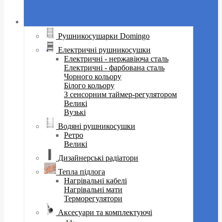
Рушникосушарки Domingo
Електричні рушникосушки
Електричні - нержавіюча сталь
Електричні - фарбована сталь
Чорного кольору
Білого кольору
З сенсорним таймер-регулятором
Великі
Вузькі
Водяні рушникосушки
Ретро
Великі
Дизайнерські радіатори
Тепла підлога
Нагрівальні кабелі
Нагрівальні мати
Терморегулятори
Аксесуари та комплектуючі