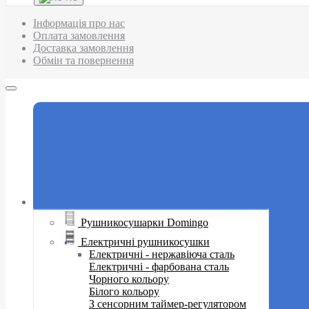
Інформація про нас
Оплата замовлення
Доставка замовлення
Обмін та повернення
Рушникосушарки Domingo
Електричні рушникосушки
Електричні - нержавіюча сталь
Електричні - фарбована сталь
Чорного кольору
Білого кольору
З сенсорним таймер-регулятором