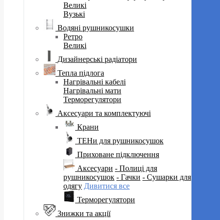
Великі
Вузькі
Водяні рушникосушки
Ретро
Великі
Дизайнерські радіатори
Тепла підлога
Нагрівальні кабелі
Нагрівальні мати
Терморегулятори
Аксесуари та комплектуючі
Крани
ТЕНи для рушникосушок
Приховане підключення
Аксесуари
- Полиці для
рушникосушок
- Гачки
- Сушарки для
одягу
Дивитися все
Терморегулятори
Знижки та акції