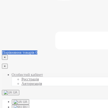
Порівняння товарів
0
×
×
Особистий кабінет
Реєстрація
Авторизація
UA
UA
RU