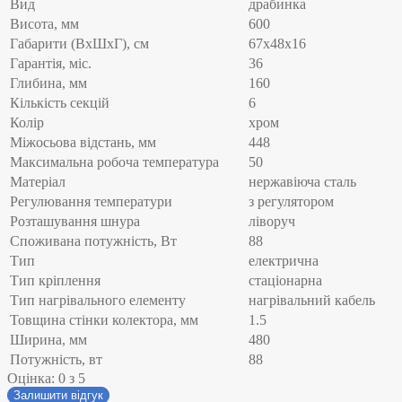
Вид
драбинка
Висота, мм
600
Габарити (ВхШхГ), см
67x48x16
Гарантія, міс.
36
Глибина, мм
160
Кількість секцій
6
Колір
хром
Міжосьова відстань, мм
448
Максимальна робоча температура
50
Матеріал
нержавіюча сталь
Регулювання температури
з регулятором
Розташування шнура
ліворуч
Споживана потужність, Вт
88
Тип
електрична
Тип кріплення
стаціонарна
Тип нагрівального елементу
нагрівальний кабель
Товщина стінки колектора, мм
1.5
Ширина, мм
480
Потужність, вт
88
Оцінка:
0
з 5
Залишити відгук