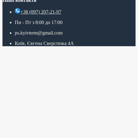
Наші контакти
+38 (097) 207-21-97
Пн - Пт з 8:00 до 17:00
ps.kyivterm@gmail.com
Київ, Євгена Сверстюка 4А