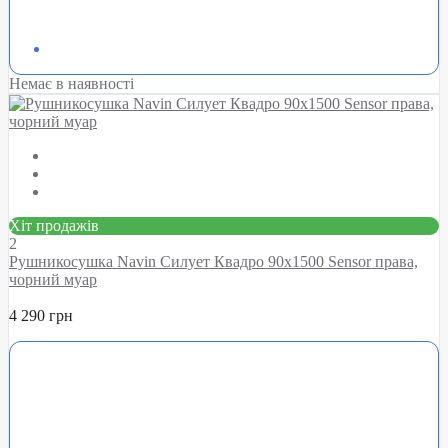
Немає в наявності
Хіт продажів
2
Рушникосушка Navin Силует Квадро 90х1500 Sensor права,
чорний муар
4 290 грн