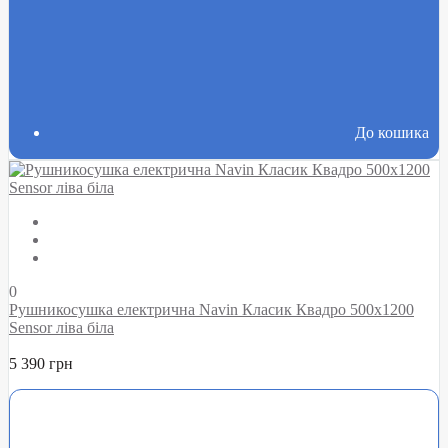
До кошика
0
Рушникосушка електрична Navin Класик Квадро 500х1200
Sensor ліва біла
5 390 грн