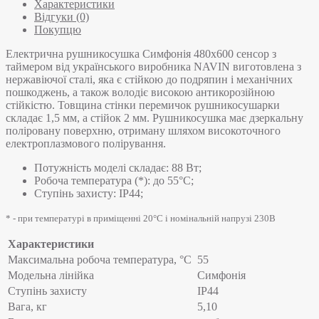
Характеристики
Відгуки (0)
Покупцю
Електрична рушникосушка Симфонія 480х600 сенсор з
таймером від українського виробника NAVIN виготовлена з
нержавіючої сталі, яка є стійкою до подряпин і механічних
пошкоджень, а також володіє високою антикорозійною
стійкістю. Товщина стінки перемичок рушникосушарки
складає 1,5 мм, а стійок 2 мм. Рушникосушка має дзеркальну
поліровану поверхню, отриману шляхом високоточного
електроплазмового полірування.
Потужність моделі складає: 88 Вт;
Робоча температура (*): до 55°C;
Ступінь захисту: IP44;
* - при температурі в приміщенні 20°С і номінальній напрузі 230В
Характеристики
Максимальна робоча температура, °C
55
Модельна лінійка
Симфонія
Ступінь захисту
IP44
Вага, кг
5,10