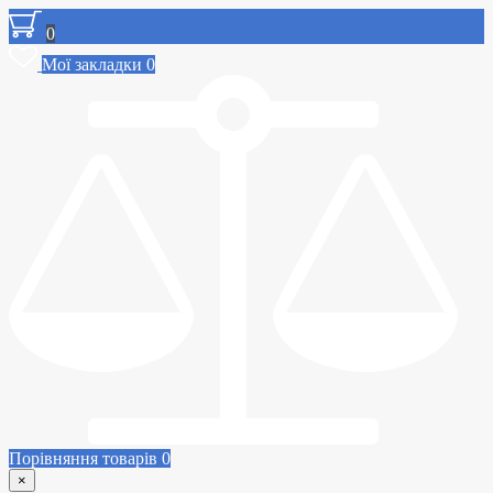
0
Мої закладки
0
Порівняння товарів
0
×