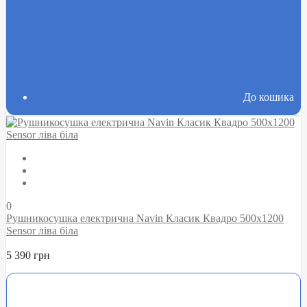
До кошика
0
Рушникосушка електрична Navin Класик Квадро 500х1200
Sensor ліва біла
5 390 грн