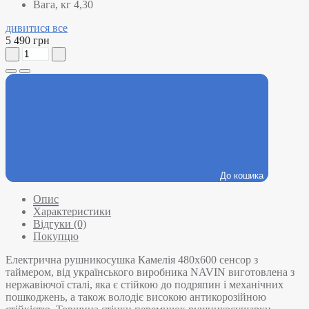
Вага, кг
4,30
дивитися все
5 490 грн
До кошика
Опис
Характеристики
Відгуки (0)
Покупцю
Електрична рушникосушка Камелія 480х600 сенсор з
таймером, від українського виробника NAVIN виготовлена з
нержавіючої сталі, яка є стійкою до подряпин і механічних
пошкоджень, а також володіє високою антикорозійною