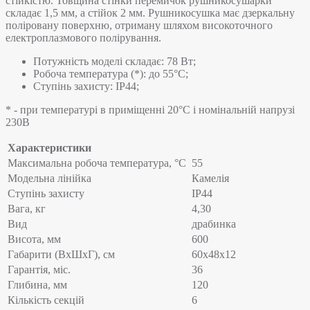
стійкістю. Товщина стінки перемичок рушникосушарки
складає 1,5 мм, а стійок 2 мм. Рушникосушка має дзеркальну
поліровану поверхню, отриману шляхом високоточного
електроплазмового полірування.
Потужність моделі складає: 78 Вт;
Робоча температура (*): до 55°C;
Ступінь захисту: IP44;
* - при температурі в приміщенні 20°С і номінальній напрузі
230В
Характеристики
Максимальна робоча температура, °C
55
Модельна лінійка
Камелія
Ступінь захисту
IP44
Вага, кг
4,30
Вид
драбинка
Висота, мм
600
Габарити (ВхШхГ), см
60x48x12
Гарантія, міс.
36
Глибина, мм
120
Кількість секцій
6