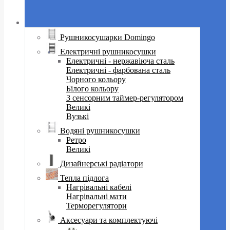
Рушникосушарки Domingo
Електричні рушникосушки
Електричні - нержавіюча сталь
Електричні - фарбована сталь
Чорного кольору
Білого кольору
З сенсорним таймер-регулятором
Великі
Вузькі
Водяні рушникосушки
Ретро
Великі
Дизайнерські радіатори
Тепла підлога
Нагрівальні кабелі
Нагрівальні мати
Терморегулятори
Аксесуари та комплектуючі