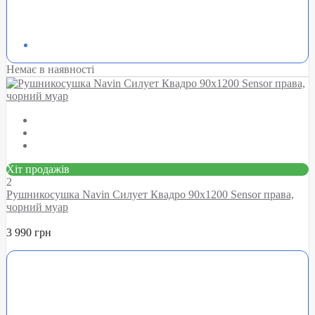
Немає в наявності
Хіт продажів
2
Рушникосушка Navin Силует Квадро 90х1200 Sensor права,
чорний муар
3 990 грн