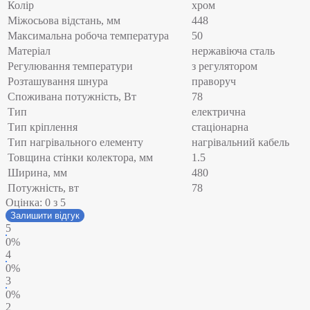
Колір
хром
Міжосьова відстань, мм
448
Максимальна робоча температура
50
Матеріал
нержавіюча сталь
Регулювання температури
з регулятором
Розташування шнура
праворуч
Споживана потужність, Вт
78
Тип
електрична
Тип кріплення
стаціонарна
Тип нагрівального елементу
нагрівальний кабель
Товщина стінки колектора, мм
1.5
Ширина, мм
480
Потужність, вт
78
Оцінка:
0
з 5
Залишити відгук
5
0%
4
0%
3
0%
2