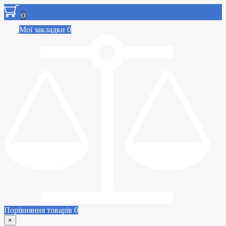
0
Мої закладки
0
Порівняння товарів
0
×