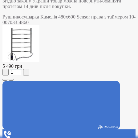
Згідно закону України товар можна повернути/обміняти
протягом 14 днів після покупки.
Рушникосушарка Камелія 480х600 Sensor права з таймером 10-
007033-4860
5 490 грн
До кошика