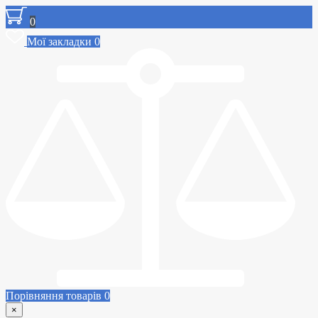
0
Мої закладки
0
Порівняння товарів
0
×