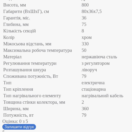
Висота, мм
800
Габарити (ВхШхГ), см
80x36x7,5
Гарантія, міс.
36
Глибина, мм
75
Кількість секцій
8
Колір
хром
Міжосьова відстань, мм
330
Максимальна робоча температура
50
Матеріал
нержавіюча сталь
Регулювання температури
з регулятором
Розташування шнура
ліворуч
Споживана потужність, Вт
79
Тип
електрична
Тип кріплення
стаціонарна
Тип нагрівального елементу
нагрівальний кабель
Товщина стінки колектора, мм
2
Ширина, мм
360
Потужність, вт
79
Оцінка:
0
з 5
Залишити відгук