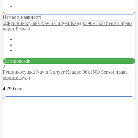
Немає в наявності
Хіт продажів
2
Рушникосушка Navin Силует Квадро 90х1500 Sensor права,
чорний муар
4 290 грн