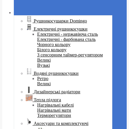
Рушникосушарки Domingo
Електричні рушникосушки
Електричні - нержавіюча сталь
Електричні - фарбована сталь
Чорного кольору
Білого кольору
З сенсорним таймер-регулятором
Великі
Вузькі
Водяні рушникосушки
Ретро
Великі
Дизайнерські радіатори
Тепла підлога
Нагрівальні кабелі
Нагрівальні мати
Терморегулятори
Аксесуари та комплектуючі