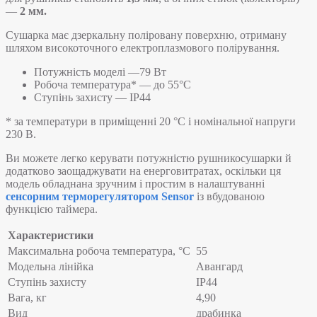
—
2 мм.
Сушарка має дзеркальну поліровану поверхню, отриману
шляхом високоточного електроплазмового полірування.
Потужність моделі —79 Вт
Робоча температура* — до 55°C
Ступінь захисту — IP44
* за температури в приміщенні 20 °С і номінальної напруги
230 В.
Ви можете легко керувати потужністю рушникосушарки й
додатково заощаджувати на енерговитратах, оскільки ця
модель обладнана зручним і простим в налаштуванні
сенсорним терморегулятором Sensor
із вбудованою
функцією таймера.
Характеристики
Максимальна робоча температура, °C
55
Модельна лінійка
Авангард
Ступінь захисту
IP44
Вага, кг
4,90
Вид
драбинка