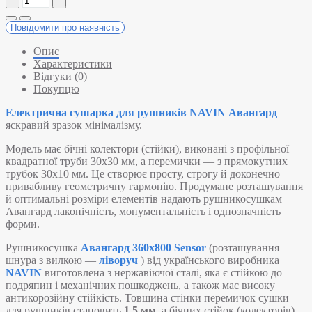
Повідомити про наявність
Опис
Характеристики
Відгуки (0)
Покупцю
Електрична сушарка для рушників NAVIN Авангард
—
яскравий зразок мінімалізму.
Модель має бічні колектори (стійки), виконані з профільної
квадратної труби 30х30 мм, а перемички — з прямокутних
трубок 30х10 мм. Це створює просту, строгу й доконечно
привабливу геометричну гармонію. Продумане розташування
й оптимальні розміри елементів надають рушникосушкам
Авангард лаконічність, монументальність і однозначність
форми.
Рушникосушка
Авангард 360х800 Sensor
(розташування
шнура з вилкою —
ліворуч
) від українського виробника
NAVIN
виготовлена з нержавіючої сталі, яка є стійкою до
подряпин і механічних пошкоджень, а також має високу
антикорозійну стійкість. Товщина стінки перемичок сушки
для рушників становить
1,5 мм
, а бічних стійок (колекторів)