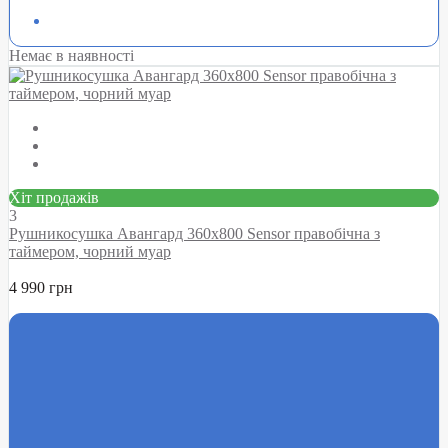
Немає в наявності
Хіт продажів
3
Рушникосушка Авангард 360х800 Sensor правобічна з
таймером, чорний муар
4 990 грн