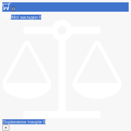
0
Мої закладки
0
Порівняння товарів
0
×