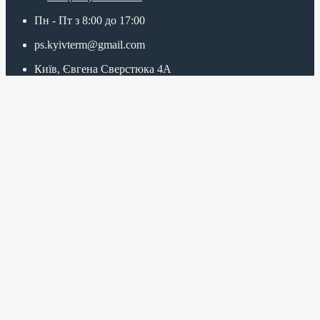
Пн - Пт з 8:00 до 17:00
ps.kyivterm@gmail.com
Київ, Євгена Сверстюка 4А