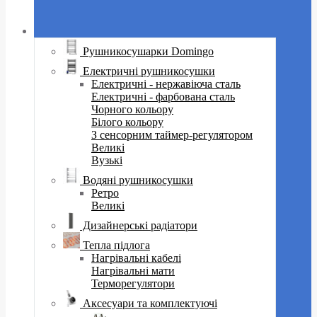
Рушникосушарки Domingo
Електричні рушникосушки
Електричні - нержавіюча сталь
Електричні - фарбована сталь
Чорного кольору
Білого кольору
З сенсорним таймер-регулятором
Великі
Вузькі
Водяні рушникосушки
Ретро
Великі
Дизайнерські радіатори
Тепла підлога
Нагрівальні кабелі
Нагрівальні мати
Терморегулятори
Аксесуари та комплектуючі