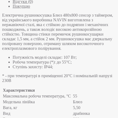
Відгуки (0)
Покупцю
Електрична рушникосушка Блюз 480х800 сенсор з таймером,
від українського виробника NAVIN виготовлена з
нержавіючої сталі, яка є стійкою до подряпин і механічних
пошкоджень, а також володіє високою антикорозійною
стійкістю. Товщина стінки перемичок рушникосушарки
складає 1,5 мм, а стійок 2 мм. Рушникосушка має дзеркальну
поліровану поверхню, отриману шляхом високоточного
електроплазмового полірування.
Потужність моделі складає: 107 Вт;
Робоча температура (*): до 55°C;
Ступінь захисту: IP44;
* - при температурі в приміщенні 20°С і номінальній напрузі
230В
Характеристики
Максимальна робоча температура, °C
55
Модельна лінійка
Блюз
Вага, кг
5,50
Вид
драбинка