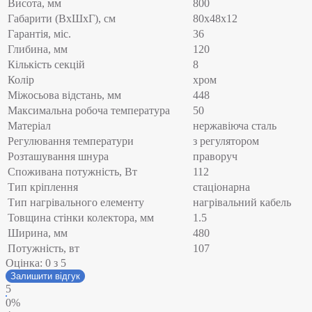
Висота, мм
800
Габарити (ВхШхГ), см
80x48x12
Гарантія, міс.
36
Глибина, мм
120
Кількість секцій
8
Колір
хром
Міжосьова відстань, мм
448
Максимальна робоча температура
50
Матеріал
нержавіюча сталь
Регулювання температури
з регулятором
Розташування шнура
праворуч
Споживана потужність, Вт
112
Тип кріплення
стаціонарна
Тип нагрівального елементу
нагрівальний кабель
Товщина стінки колектора, мм
1.5
Ширина, мм
480
Потужність, вт
107
Оцінка:
0
з 5
Залишити відгук
5
0%