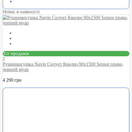
Немає в наявності
Хіт продажів
2
Рушникосушка Navin Силует Квадро 90х1500 Sensor права,
чорний муар
4 290 грн