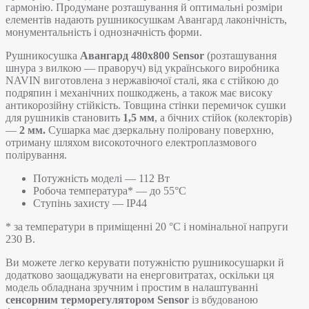
гармонію. Продумане розташування й оптимальні розміри
елементів надають рушникосушкам Авангард лаконічність,
монументальність і однозначність форми.
Рушникосушка
Авангард 480х800 Sensor
(розташування
шнура з вилкою — праворуч) від українського виробника
NAVIN виготовлена з нержавіючої сталі, яка є стійкою до
подряпин і механічних пошкоджень, а також має високу
антикорозійну стійкість. Товщина стінки перемичок сушки
для рушників становить
1,5 мм
, а бічних стійок (колекторів)
—
2 мм.
Сушарка має дзеркальну поліровану поверхню,
отриману шляхом високоточного електроплазмового
полірування.
Потужність моделі — 112 Вт
Робоча температура* — до 55°C
Ступінь захисту — IP44
* за температури в приміщенні 20 °С і номінальної напруги
230 В.
Ви можете легко керувати потужністю рушникосушарки й
додатково заощаджувати на енерговитратах, оскільки ця
модель обладнана зручним і простим в налаштуванні
сенсорним терморегулятором Sensor
із вбудованою