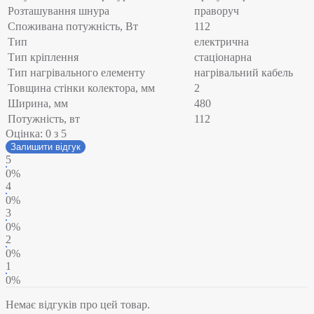
Розташування шнура
праворуч
Споживана потужність, Вт
112
Тип
електрична
Тип кріплення
стаціонарна
Тип нагрівального елементу
нагрівальний кабель
Товщина стінки колектора, мм
2
Ширина, мм
480
Потужність, вт
112
Оцінка:
0
з 5
Залишити відгук
5
0%
4
0%
3
0%
2
0%
1
0%
Немає відгуків про цей товар.