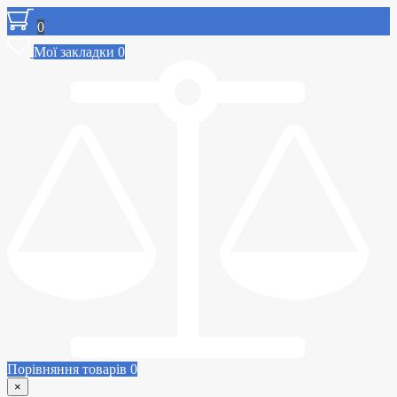
0
Мої закладки
0
Порівняння товарів
0
×