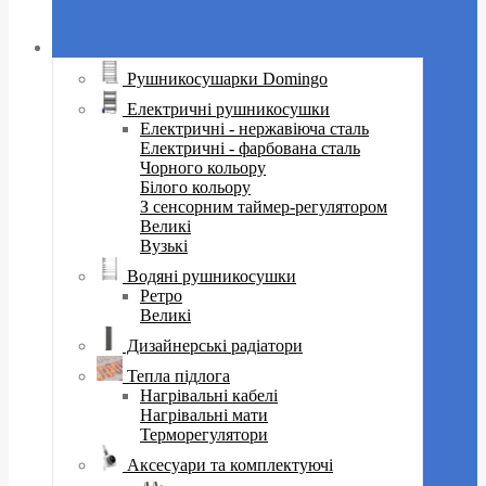
Рушникосушарки Domingo
Електричні рушникосушки
Електричні - нержавіюча сталь
Електричні - фарбована сталь
Чорного кольору
Білого кольору
З сенсорним таймер-регулятором
Великі
Вузькі
Водяні рушникосушки
Ретро
Великі
Дизайнерські радіатори
Тепла підлога
Нагрівальні кабелі
Нагрівальні мати
Терморегулятори
Аксесуари та комплектуючі