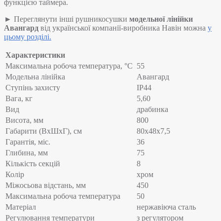
функцією таймера.
► Переглянути інші рушникосушки
модельної лінійки
Авангард
від української компанії-виробника Навін можна
у
цьому розділі.
Характеристики
Максимальна робоча температура, °C
55
Модельна лінійка
Авангард
Ступінь захисту
IP44
Вага, кг
5,60
Вид
драбинка
Висота, мм
800
Габарити (ВхШхГ), см
80x48x7,5
Гарантія, міс.
36
Глибина, мм
75
Кількість секцій
8
Колір
хром
Міжосьова відстань, мм
450
Максимальна робоча температура
50
Матеріал
нержавіюча сталь
Регулювання температури
з регулятором