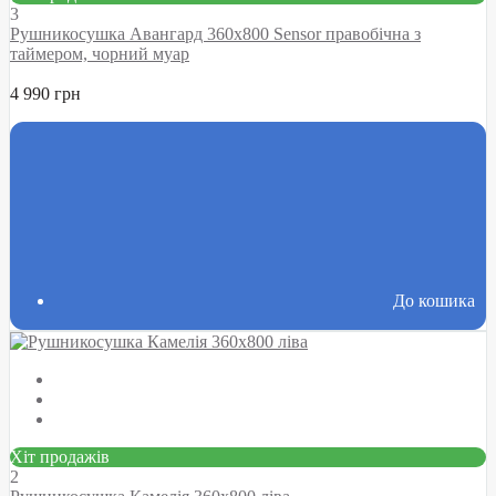
3
Рушникосушка Авангард 360х800 Sensor правобічна з
таймером, чорний муар
4 990 грн
До кошика
Хіт продажів
2