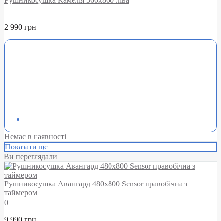
Рушникосушка Камелія 360х800 ліва
2 990 грн
Немає в наявності
Показати ще
Ви переглядали
Рушникосушка Авангард 480х800 Sensor правобічна з
таймером
0
9 990 грн