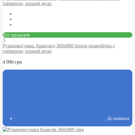
Хіт продажів
3
Рушникосушка Авангард 360х800 Sensor правобічна з
таймером, чорний муар
4 990 грн
До кошика