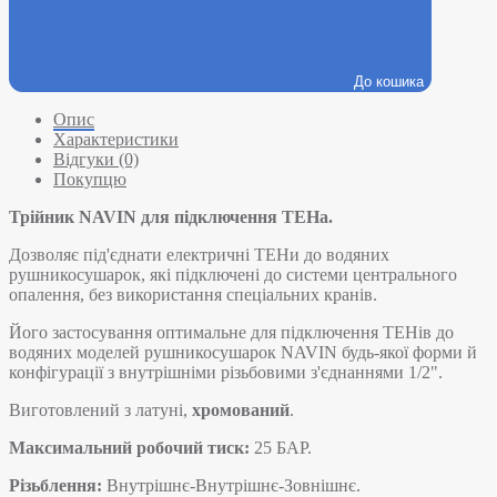
До кошика
Опис
Характеристики
Відгуки (0)
Покупцю
Трійник NAVIN для підключення ТЕНа.
Дозволяє під'єднати електричні ТЕНи до водяних
рушникосушарок, які підключені до системи центрального
опалення, без використання спеціальних кранів.
Його застосування оптимальне для підключення ТЕНів до
водяних моделей рушникосушарок NAVIN будь-якої форми й
конфігурації з внутрішніми різьбовими з'єднаннями 1/2".
Виготовлений з латуні,
хромований
.
Максимальний робочий тиск:
25 БАР.
Різьблення:
Внутрішнє-Внутрішнє-Зовнішнє.