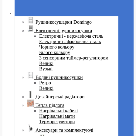
Рушникосушарки Domingo
Електричні рушникосушки
Електричні - нержавіюча сталь
Електричні - фарбована сталь
Чорного кольору
Білого кольору
З сенсорним таймер-регулятором
Великі
Вузькі
Водяні рушникосушки
Ретро
Великі
Дизайнерські радіатори
Тепла підлога
Нагрівальні кабелі
Нагрівальні мати
Терморегулятори
Аксесуари та комплектуючі