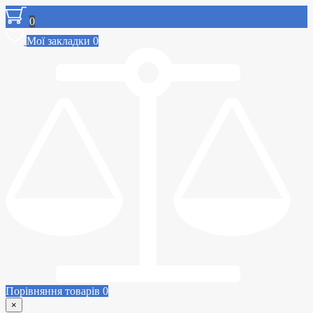
0
Мої закладки
0
Порівняння товарів
0
×