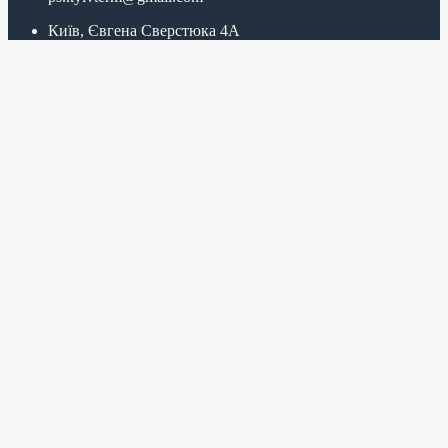
Київ, Євгена Сверстюка 4А