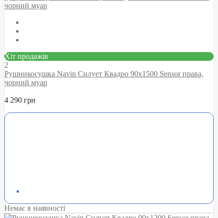
Хіт продажів
2
Рушникосушка Navin Силует Квадро 90х1500 Sensor права,
чорний муар
4 290 грн
Немає в наявності