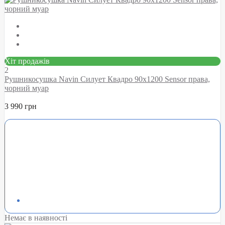
Хіт продажів
2
Рушникосушка Navin Силует Квадро 90х1200 Sensor права,
чорний муар
3 990 грн
Немає в наявності