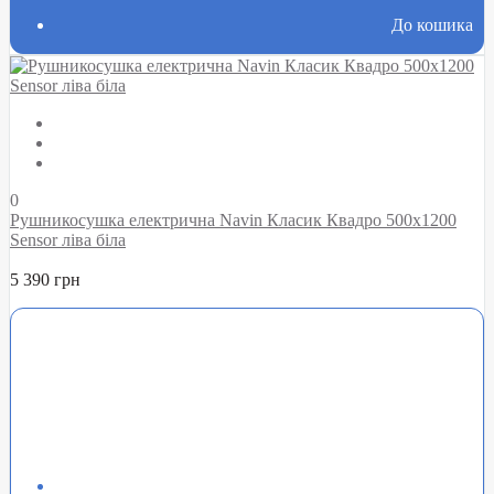
До кошика
0
Рушникосушка електрична Navin Класик Квадро 500х1200
Sensor ліва біла
5 390 грн