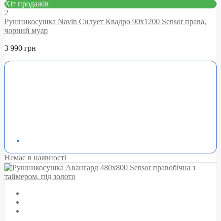
Хіт продажів
2
Рушникосушка Navin Силует Квадро 90х1200 Sensor права,
чорний муар
3 990 грн
Немає в наявності