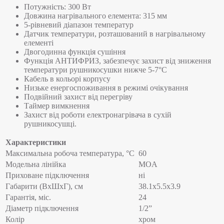
Потужність: 300 Вт
Довжина нагрівального елемента: 315 мм
5-рівневий діапазон температур
Датчик температури, розташований в нагрівальному
елементі
Двогодинна функція сушіння
Функція АНТИФРИЗ, забезпечує захист від зниження
температури рушникосушки нижче 5-7°C
Кабель в кольорі корпусу
Низьке енергоспоживання в режимі очікування
Подвійний захист від перегріву
Таймер вимкнення
Захист від роботи електронагрівача в сухій
рушникосушці.
Характеристики
Максимальна робоча температура, °C
60
Модельна лінійка
MOA
Приховане підключення
ні
Габарити (ВхШхГ), см
38.1x5.5x3.9
Гарантія, міс.
24
Діаметр підключення
1/2”
Колір
хром