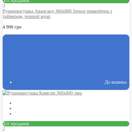
Хіт продажів
3
Рушникосушка Авангард 360х800 Sensor правобічна з
таймером, чорний муар
4 990 грн
До кошика
Хіт продажів
2