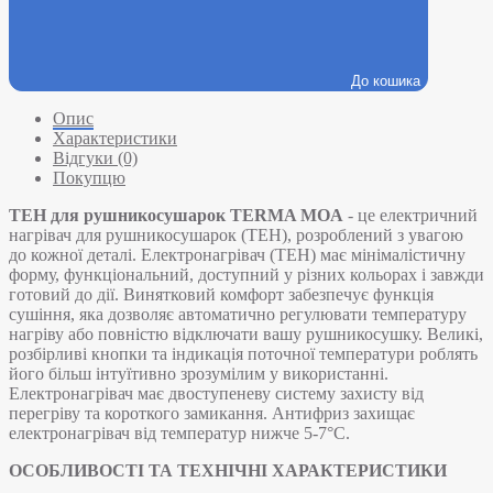
До кошика
Опис
Характеристики
Відгуки (0)
Покупцю
ТЕН для рушникосушарок TERMA MOA
- це електричний
нагрівач для рушникосушарок (ТЕН), розроблений з увагою
до кожної деталі. Електронагрівач (ТЕН) має мінімалістичну
форму, функціональний, доступний у різних кольорах і завжди
готовий до дії. Винятковий комфорт забезпечує функція
сушіння, яка дозволяє автоматично регулювати температуру
нагріву або повністю відключати вашу рушникосушку. Великі,
розбірливі кнопки та індикація поточної температури роблять
його більш інтуїтивно зрозумілим у використанні.
Електронагрівач має двоступеневу систему захисту від
перегріву та короткого замикання. Антифриз захищає
електронагрівач від температур нижче 5-7°С.
ОСОБЛИВОСТІ ТА ТЕХНІЧНІ ХАРАКТЕРИСТИКИ