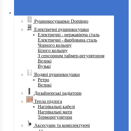
Рушникосушарки Domingo
Електричні рушникосушки
Електричні - нержавіюча сталь
Електричні - фарбована сталь
Чорного кольору
Білого кольору
З сенсорним таймер-регулятором
Великі
Вузькі
Водяні рушникосушки
Ретро
Великі
Дизайнерські радіатори
Тепла підлога
Нагрівальні кабелі
Нагрівальні мати
Терморегулятори
Аксесуари та комплектуючі