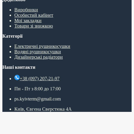
Виробники
Особистий кабінет
Мої закладки
Товари зі знижкою
Категорії
Електричні рушникосушки
Водяні рушникосушки
Дизайнерські радіатори
Наші контакти
+38 (097) 207-21-97
Пн - Пт з 8:00 до 17:00
ps.kyivterm@gmail.com
Київ, Євгена Сверстюка 4А