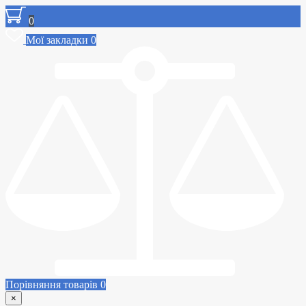
0
Мої закладки
0
Порівняння товарів
0
×