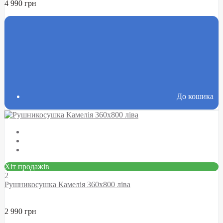
4 990 грн
До кошика
Хіт продажів
2
Рушникосушка Камелія 360х800 ліва
2 990 грн