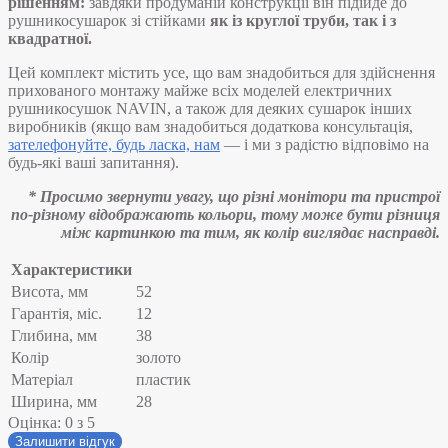
рішенням:
завдяки продуманій конструкції він підійде до
рушникосушарок зі стійками
як із круглої труби, так і з
квадратної.
Цей комплект містить усе, що вам знадобиться для здійснення
прихованого монтажу майже всіх моделей електричних
рушникосушок NAVIN, а також для деяких сушарок інших
виробників (якщо вам знадобиться додаткова консультація,
зателефонуйте, будь ласка, нам
— і ми з радістю відповімо на
будь-які ваші запитання).
* Просимо звернути увагу, що різні монітори та пристрої
по-різному відображають кольори, тому може бути різниця
між картинкою та тим, як колір виглядає насправді.
Характеристики
Висота, мм
52
Гарантія, міс.
12
Глибина, мм
38
Колір
золото
Матеріал
пластик
Ширина, мм
28
Оцінка:
0
з 5
Залишити відгук