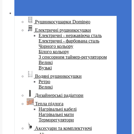
Рушникосушарки Domingo
Електричні рушникосушки
Електричні - нержавіюча сталь
Електричні - фарбована сталь
Чорного кольору
Білого кольору
З сенсорним таймер-регулятором
Великі
Вузькі
Водяні рушникосушки
Ретро
Великі
Дизайнерські радіатори
Тепла підлога
Нагрівальні кабелі
Нагрівальні мати
Терморегулятори
Аксесуари та комплектуючі