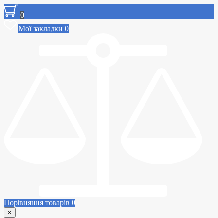
0
Мої закладки
0
Порівняння товарів
0
×