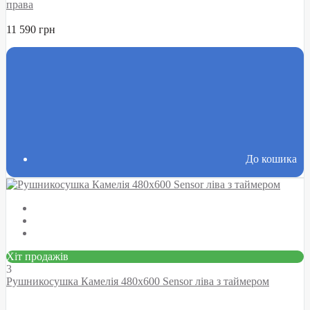
права
11 590 грн
До кошика
Хіт продажів
3
Рушникосушка Камелія 480х600 Sensor ліва з таймером