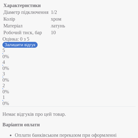
Характеристики
Діаметр підключення
1/2
Колір
хром
Матеріал
латунь
Робочий тиск, бар
10
Оцінка:
0
з 5
Залишити відгук
5
0%
4
0%
3
0%
2
0%
1
0%
Немає відгуків про цей товар.
Варіанти оплати
Оплати банківським переказом при оформленні