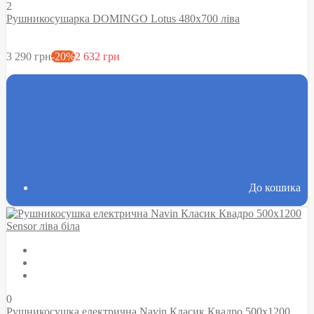
2
Рушникосушарка DOMINGO Lotus 480х700 ліва
3 290 грн
-20%
2 632 грн
До кошика
0
Рушникосушка електрична Navin Класик Квадро 500х1200