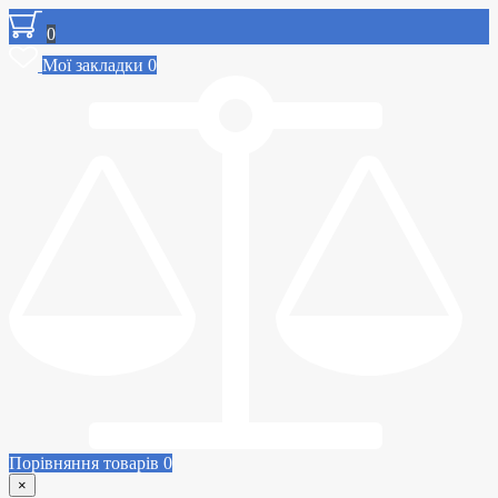
0
Мої закладки
0
Порівняння товарів
0
×