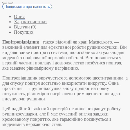
Повідомити про наявність
Опис
Характеристики
Відгуки (0)
Покупцю
Повітровідвідник
, також відомий як кран Маєвського, —
важливий елемент для ефективної роботи рушникосушки. Він
видаляє зайве повітря із системи, що особливо актуально для
моделей з полірованої нержавіючої сталі. Встановлюється у
верхній частині приладу і дозволяє легко позбутися повітря,
яке заважає рівномірному нагріванню.
Повітровідвідник вкручується за допомогою шестигранника, а
для спуску повітря достатньо використати викрутку. Одна
проста дія — і рушникосушка знову працює на повну
потужність, рівномірно нагріваючи приміщення та швидко
висушуючи рушники
Цей надійний і якісний пристрій не лише покращує роботу
рушникосушарки, але й має сучасний вигляд завдяки
хромованому покриттю, яке гармонійно поєднується з
моделями з нержавіючої сталі.