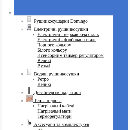
Рушникосушарки Domingo
Електричні рушникосушки
Електричні - нержавіюча сталь
Електричні - фарбована сталь
Чорного кольору
Білого кольору
З сенсорним таймер-регулятором
Великі
Вузькі
Водяні рушникосушки
Ретро
Великі
Дизайнерські радіатори
Тепла підлога
Нагрівальні кабелі
Нагрівальні мати
Терморегулятори
Аксесуари та комплектуючі