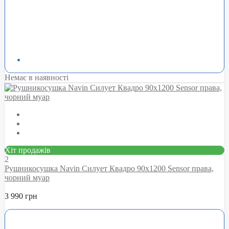
Немає в наявності
Хіт продажів
2
Рушникосушка Navin Силует Квадро 90х1200 Sensor права,
чорний муар
3 990 грн