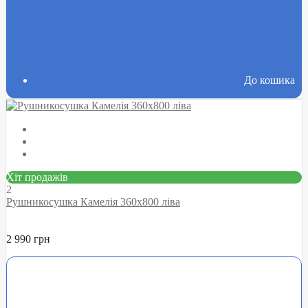
До кошика
Хіт продажів
2
Рушникосушка Камелія 360х800 ліва
2 990 грн