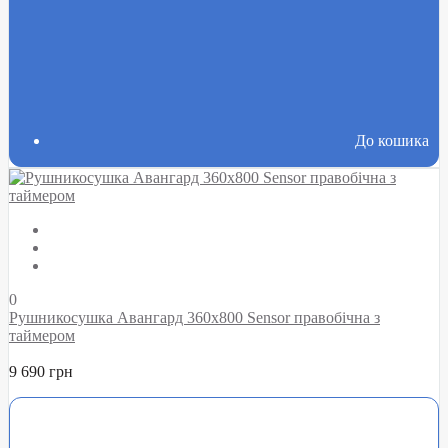
До кошика
0
Рушникосушка Авангард 360х800 Sensor правобічна з
таймером
9 690 грн