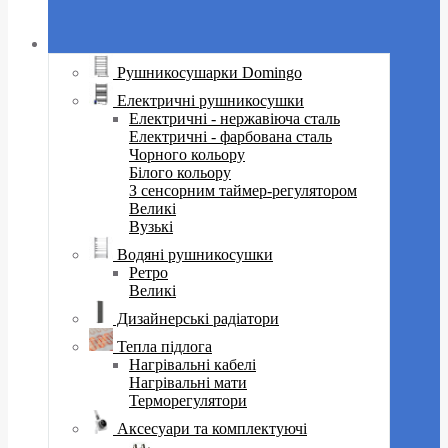
Рушникосушарки Domingo
Електричні рушникосушки
Електричні - нержавіюча сталь
Електричні - фарбована сталь
Чорного кольору
Білого кольору
З сенсорним таймер-регулятором
Великі
Вузькі
Водяні рушникосушки
Ретро
Великі
Дизайнерські радіатори
Тепла підлога
Нагрівальні кабелі
Нагрівальні мати
Терморегулятори
Аксесуари та комплектуючі