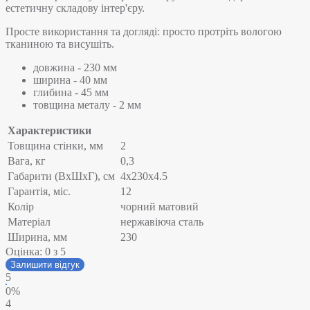
естетичну складову інтер'єру.
Просте використання та догляді: просто протріть вологою
тканиною та висушіть.
довжина - 230 мм
ширина - 40 мм
глибина - 45 мм
товщина металу - 2 мм
Характеристики
Товщина стінки, мм
2
Вага, кг
0,3
Габарити (ВхШхГ), см
4х230x4.5
Гарантія, міс.
12
Колір
чорний матовий
Матеріал
нержавіюча сталь
Ширина, мм
230
Оцінка:
0
з 5
Залишити відгук
5
0%
4