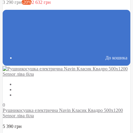
3 290 грн
-20%
2 632 грн
До кошика
0
Рушникосушка електрична Navin Класик Квадро 500х1200
Sensor ліва біла
5 390 грн