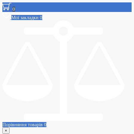
0
Мої закладки
0
Порівняння товарів
0
×