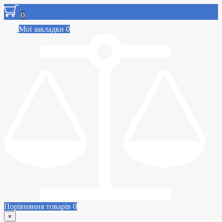
0
Мої закладки
0
Порівняння товарів
0
×