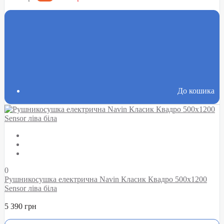
До кошика
0
Рушникосушка електрична Navin Класик Квадро 500х1200
Sensor ліва біла
5 390 грн