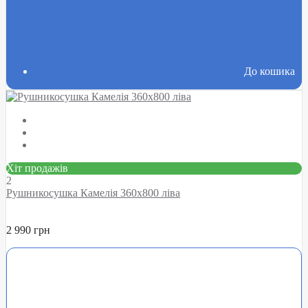
До кошика
Хіт продажів
2
Рушникосушка Камелія 360х800 ліва
2 990 грн