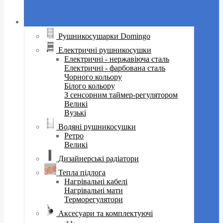
Рушникосушарки Domingo
Електричні рушникосушки
Електричні - нержавіюча сталь
Електричні - фарбована сталь
Чорного кольору
Білого кольору
З сенсорним таймер-регулятором
Великі
Вузькі
Водяні рушникосушки
Ретро
Великі
Дизайнерські радіатори
Тепла підлога
Нагрівальні кабелі
Нагрівальні мати
Терморегулятори
Аксесуари та комплектуючі