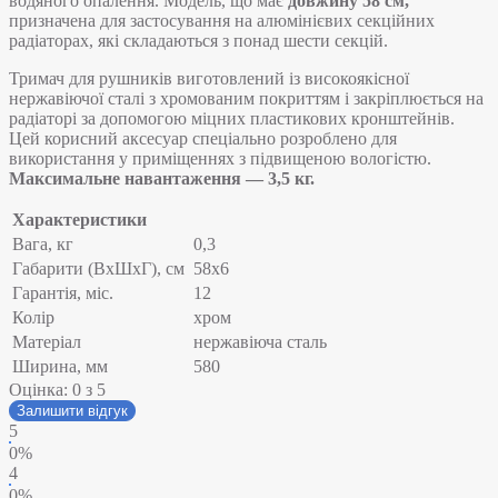
водяного опалення. Модель, що має
довжину 58 см,
призначена для застосування на алюмінієвих секційних
радіаторах, які складаються з понад шести секцій.
Тримач для рушників виготовлений із високоякісної
нержавіючої сталі з хромованим покриттям і закріплюється на
радіаторі за допомогою міцних пластикових кронштейнів.
Цей корисний аксесуар спеціально розроблено для
використання у приміщеннях з підвищеною вологістю.
Максимальне навантаження — 3,5 кг.
Характеристики
Вага, кг
0,3
Габарити (ВхШхГ), см
58х6
Гарантія, міс.
12
Колір
хром
Матеріал
нержавіюча сталь
Ширина, мм
580
Оцінка:
0
з 5
Залишити відгук
5
0%
4
0%