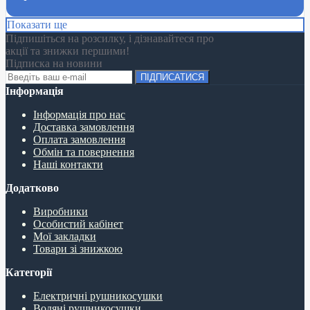
Показати ще
Підпишіться на розсилку, і дізнавайтеся про
акції та знижки першими!
Підписка на новини
ПІДПИСАТИСЯ
Інформація
Інформація про нас
Доставка замовлення
Оплата замовлення
Обмін та повернення
Наші контакти
Додатково
Виробники
Особистий кабінет
Мої закладки
Товари зі знижкою
Категорії
Електричні рушникосушки
Водяні рушникосушки