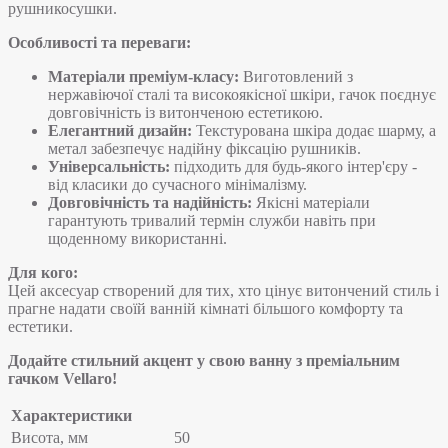
рушникосушки.
Особливості та переваги:
Матеріали преміум-класу:
Виготовлений з
нержавіючої сталі та високоякісної шкіри, гачок поєднує
довговічність із витонченою естетикою.
Елегантний дизайн:
Текстурована шкіра додає шарму, а
метал забезпечує надійну фіксацію рушників.
Універсальність:
підходить для будь-якого інтер'єру -
від класики до сучасного мінімалізму.
Довговічність та надійність:
Якісні матеріали
гарантують тривалий термін служби навіть при
щоденному використанні.
Для кого:
Цей аксесуар створений для тих, хто цінує витончений стиль і
прагне надати своїй ванній кімнаті більшого комфорту та
естетики.
Додайте стильний акцент у свою ванну з преміальним
гачком Vellaro!
Характеристики
Висота, мм
50