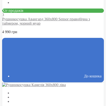
Хіт продажів
3
Рушникосушка Авангард 360х800 Sensor правобічна з
таймером, чорний муар
4 990 грн
До кошика