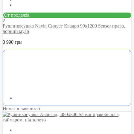
Хіт продажів
2
Рушникосушка Navin Силует Квадро 90х1200 Sensor права,
чорний муар
3 990 грн
Немає в наявності