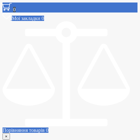
0
Мої закладки
0
Порівняння товарів
0
×