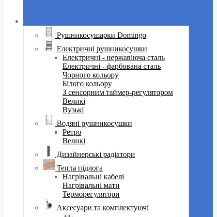
Рушникосушарки Domingo
Електричні рушникосушки
Електричні - нержавіюча сталь
Електричні - фарбована сталь
Чорного кольору
Білого кольору
З сенсорним таймер-регулятором
Великі
Вузькі
Водяні рушникосушки
Ретро
Великі
Дизайнерські радіатори
Тепла підлога
Нагрівальні кабелі
Нагрівальні мати
Терморегулятори
Аксесуари та комплектуючі