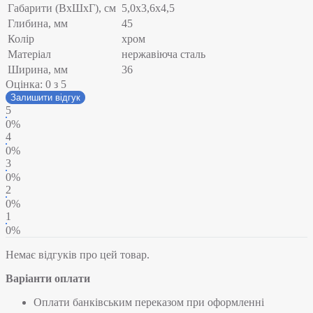
Габарити (ВхШхГ), см
5,0х3,6х4,5
Глибина, мм
45
Колір
хром
Матеріал
нержавіюча сталь
Ширина, мм
36
Оцінка:
0
з 5
Залишити відгук
5
0%
4
0%
3
0%
2
0%
1
0%
Немає відгуків про цей товар.
Варіанти оплати
Оплати банківським переказом при оформленні