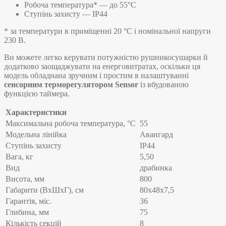
Робоча температура* — до 55°C
Ступінь захисту — IP44
* за температури в приміщенні 20 °С і номінальної напруги
230 В.
Ви можете легко керувати потужністю рушникосушарки й
додатково заощаджувати на енерговитратах, оскільки ця
модель обладнана зручним і простим в налаштуванні
сенсорним терморегулятором Sensor
із вбудованою
функцією таймера.
Характеристики
Максимальна робоча температура, °C
55
Модельна лінійка
Авангард
Ступінь захисту
IP44
Вага, кг
5,50
Вид
драбинка
Висота, мм
800
Габарити (ВхШхГ), см
80x48x7,5
Гарантія, міс.
36
Глибина, мм
75
Кількість секцій
8