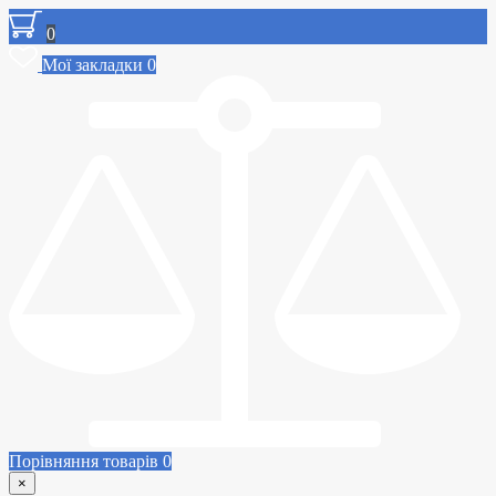
0
Мої закладки
0
Порівняння товарів
0
×