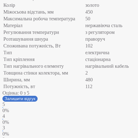
Колір
золото
Міжосьова відстань, мм
450
Максимальна робоча температура
50
Матеріал
нержавіюча сталь
Регулювання температури
з регулятором
Розташування шнура
праворуч
Споживана потужність, Вт
102
Тип
електрична
Тип кріплення
стаціонарна
Тип нагрівального елементу
нагрівальний кабель
Товщина стінки колектора, мм
2
Ширина, мм
480
Потужність, вт
112
Оцінка:
0
з 5
Залишити відгук
5
0%
4
0%
3
0%