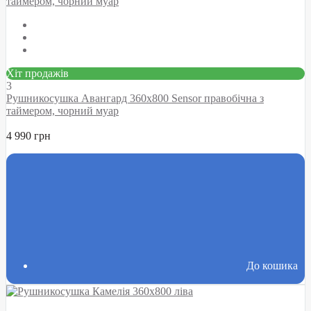
Хіт продажів
3
Рушникосушка Авангард 360х800 Sensor правобічна з
таймером, чорний муар
4 990 грн
До кошика