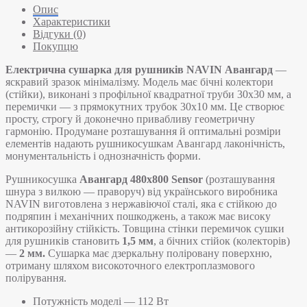
Опис
Характеристики
Відгуки (0)
Покупцю
Електрична сушарка для рушників NAVIN Авангард
—
яскравий зразок мінімалізму. Модель має бічні колектори
(стійки), виконані з профільної квадратної труби 30х30 мм, а
перемички — з прямокутних трубок 30х10 мм. Це створює
просту, строгу й доконечно привабливу геометричну
гармонію. Продумане розташування й оптимальні розміри
елементів надають рушникосушкам Авангард лаконічність,
монументальність і однозначність форми.
Рушникосушка
Авангард 480х800 Sensor
(розташування
шнура з вилкою — праворуч) від українського виробника
NAVIN виготовлена з нержавіючої сталі, яка є стійкою до
подряпин і механічних пошкоджень, а також має високу
антикорозійну стійкість. Товщина стінки перемичок сушки
для рушників становить
1,5 мм
, а бічних стійок (колекторів)
—
2 мм.
Сушарка має дзеркальну поліровану поверхню,
отриману шляхом високоточного електроплазмового
полірування.
Потужність моделі — 112 Вт