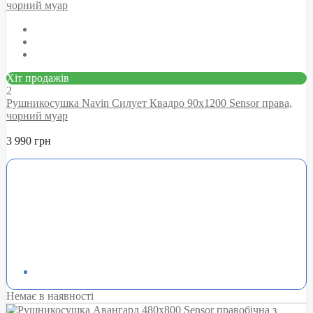
Хіт продажів
2
Рушникосушка Navin Силует Квадро 90х1200 Sensor права,
чорний муар
3 990 грн
Немає в наявності