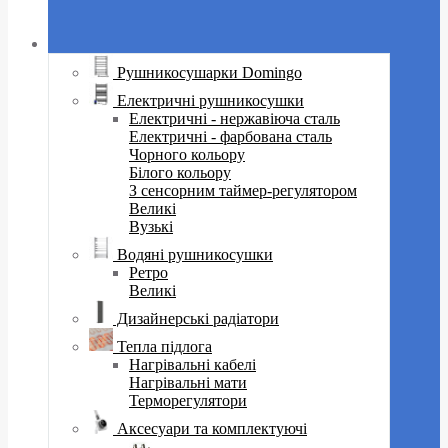
Рушникосушарки Domingo
Електричні рушникосушки
Електричні - нержавіюча сталь
Електричні - фарбована сталь
Чорного кольору
Білого кольору
З сенсорним таймер-регулятором
Великі
Вузькі
Водяні рушникосушки
Ретро
Великі
Дизайнерські радіатори
Тепла підлога
Нагрівальні кабелі
Нагрівальні мати
Терморегулятори
Аксесуари та комплектуючі