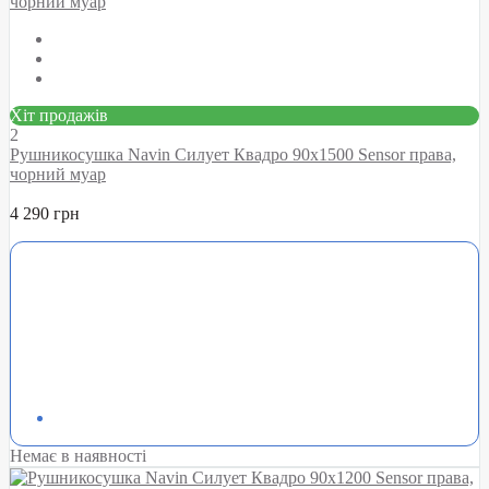
Хіт продажів
2
Рушникосушка Navin Силует Квадро 90х1500 Sensor права,
чорний муар
4 290 грн
Немає в наявності