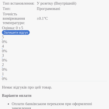
Тип встановлення:
У розетку (Внутрішній)
Тип:
Програмовані
Точність
вимірювання
±0.1°C
температури:
Оцінка:
0
з 5
Залишити відгук
5
0%
4
0%
3
0%
2
0%
1
0%
Немає відгуків про цей товар.
Варіанти оплати
Оплати банківським переказом при оформленні
замовлення.