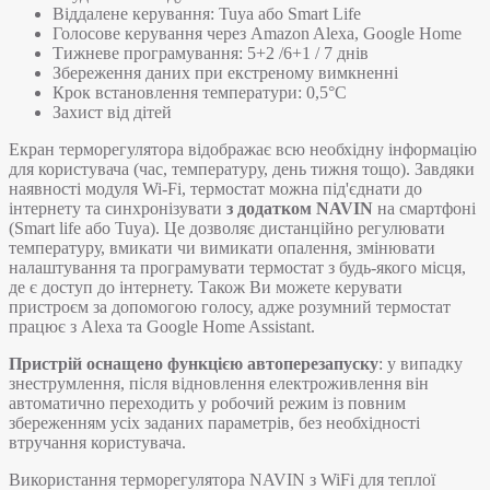
Віддалене керування: Tuya або Smart Life
Голосове керування через Amazon Alexa, Google Home
Тижневе програмування: 5+2 /6+1 / 7 днів
Збереження даних при екстреному вимкненні
Крок встановлення температури: 0,5°C
Захист від дітей
Екран терморегулятора відображає всю необхідну інформацію
для користувача (час, температуру, день тижня тощо). Завдяки
наявності модуля Wi-Fi, термостат можна під'єднати до
інтернету та синхронізувати
з додатком NAVIN
на смартфоні
(Smart life або Tuya). Це дозволяє дистанційно регулювати
температуру, вмикати чи вимикати опалення, змінювати
налаштування та програмувати термостат з будь-якого місця,
де є доступ до інтернету. Також Ви можете керувати
пристроєм за допомогою голосу, адже розумний термостат
працює з Alexa та Google Home Assistant.
Пристрій оснащено функцією автоперезапуску
: у випадку
знеструмлення, після відновлення електроживлення він
автоматично переходить у робочий режим із повним
збереженням усіх заданих параметрів, без необхідності
втручання користувача.
Використання терморегулятора NAVIN з WiFi для теплої