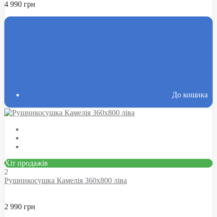
4 990 грн
До кошика
Хіт продажів
2
Рушникосушка Камелія 360х800 ліва
2 990 грн