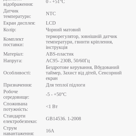
0 - +51°C
відображення:
Датчик
NTC
температури:
Екран дисплея:
LCD
Колір:
Чорний матовий
терморегулятор, зовнішній датчик
Комплект
температури, гвинти кріплення,
поставки:
інструкція
Матеріал:
ABS-пластик
Напруга:
AC95- 230В, 50/60Гц
Бездротове керування, Вбудований
Особливості:
таймер, Захист від дітей, Сенсорний
екран
Призначення:
Для теплої підлоги
Робоче
-5 - +50°C
середовище:
Споживана
<1 Вт
потужність:
Стандарти
GB14536. 1-2008
електробезпеки:
Струм
16А
навантаження: