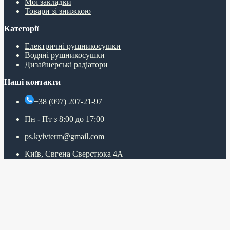
Мої закладки
Товари зі знижкою
Категорії
Електричні рушникосушки
Водяні рушникосушки
Дизайнерські радіатори
Наші контакти
+38 (097) 207-21-97
Пн - Пт з 8:00 до 17:00
ps.kyivterm@gmail.com
Київ, Євгена Сверстюка 4А