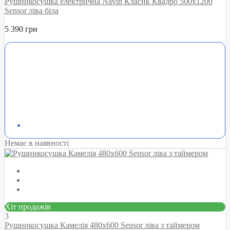
Рушникосушка електрична Navin Класик Квадро 500х1200
Sensor ліва біла
5 390 грн
Немає в наявності
Хіт продажів
3
Рушникосушка Камелія 480х600 Sensor ліва з таймером