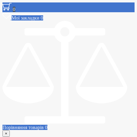
0
Мої закладки
0
Порівняння товарів
0
×