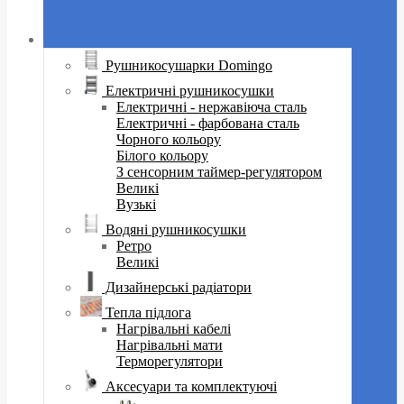
Рушникосушарки Domingo
Електричні рушникосушки
Електричні - нержавіюча сталь
Електричні - фарбована сталь
Чорного кольору
Білого кольору
З сенсорним таймер-регулятором
Великі
Вузькі
Водяні рушникосушки
Ретро
Великі
Дизайнерські радіатори
Тепла підлога
Нагрівальні кабелі
Нагрівальні мати
Терморегулятори
Аксесуари та комплектуючі