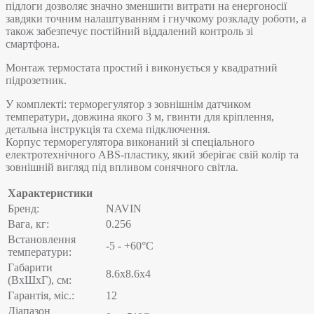
підлоги дозволяє значно зменшити витрати на енергоносії
завдяки точним налаштуванням і гнучкому розкладу роботи, а
також забезпечує постійний віддалений контроль зі
смартфона.
Монтаж термостата простий і виконується у квадратний
підрозетник.
У комплекті: терморегулятор з зовнішнім датчиком
температури, довжина якого 3 м, гвинти для кріплення,
детальна інструкція та схема підключення.
Корпус терморегулятора виконаний зі спеціального
електротехнічного ABS-пластику, який зберігає свій колір та
зовнішній вигляд під впливом сонячного світла.
Характеристики
Бренд:
NAVIN
Вага, кг:
0.256
Встановлення
-5 - +60°C
температури:
Габарити
8.6х8.6х4
(ВхШхГ), см:
Гарантія, міс.:
12
Діапазон