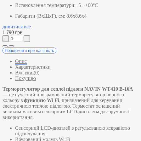
Встановлення температури:
-5 - +60°C
Габарити (ВхШхГ), см:
8.6х8.6х4
дивитися все
1 790 грн
Повідомити про наявність
Опис
Характеристики
Відгуки (0)
Покупцю
Терморегулятор для теплої підлоги NAVIN WT410 B-16А
— це сучасний програмований терморегулятор чорного
кольору
з функцією Wi-Fi
, призначений для керування
електричною теплою підлогою. Термостат оснащений
великим матовим сенсорним LCD-дисплеєм для зручності
використання.
Сенсорний LCD-дисплей з регульованою яскравістю
підсвічування.
Вбудований модуль Wi-Fi