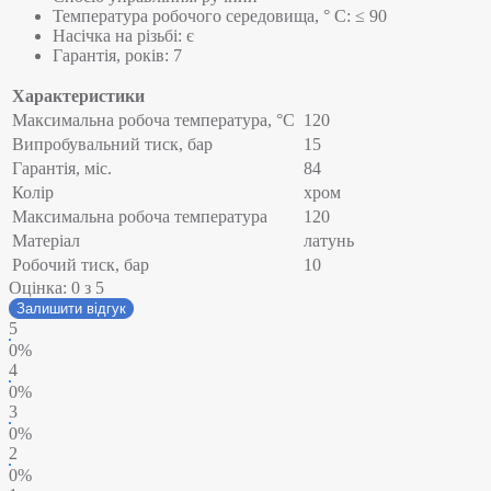
Температура робочого середовища, ° C: ≤ 90
Насічка на різьбі: є
Гарантія, років: 7
Характеристики
Максимальна робоча температура, °C
120
Випробувальний тиск, бар
15
Гарантія, міс.
84
Колір
хром
Максимальна робоча температура
120
Матеріал
латунь
Робочий тиск, бар
10
Оцінка:
0
з 5
Залишити відгук
5
0%
4
0%
3
0%
2
0%