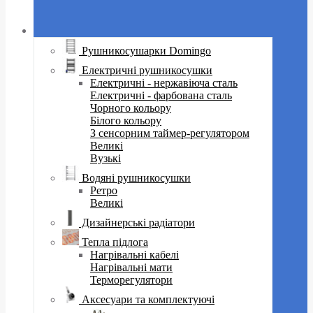
Рушникосушарки Domingo
Електричні рушникосушки
Електричні - нержавіюча сталь
Електричні - фарбована сталь
Чорного кольору
Білого кольору
З сенсорним таймер-регулятором
Великі
Вузькі
Водяні рушникосушки
Ретро
Великі
Дизайнерські радіатори
Тепла підлога
Нагрівальні кабелі
Нагрівальні мати
Терморегулятори
Аксесуари та комплектуючі