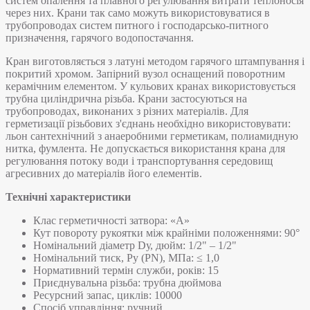
систем опалення та плавного регулювання витрати теплоносія
через них. Крани так само можуть використовуватися в
трубопроводах систем питного і господарсько-питного
призначення, гарячого водопостачання.
Кран виготовляється з латуні методом гарячого штампування і
покритий хромом. Запірний вузол оснащений поворотним
керамічним елементом. У кульових кранах використовується
трубна циліндрична різьба. Крани застосуються на
трубопроводах, виконаних з різних матеріалів. Для
герметизації різьбових з'єднань необхідно використовувати:
льон сантехнічний з анаеробними герметикам, полиамидную
нитка, фумлента. Не допускається використання крана для
регулювання потоку води і транспортування середовищ
агресивних до матеріалів його елементів.
Технічні характеристики
Клас герметичності затвора: «А»
Кут повороту рукоятки між крайніми положеннями: 90°
Номінальний діаметр Dу, дюйм: 1/2" – 1/2"
Номінальний тиск, Pу (PN), МПа: ≤ 1,0
Нормативний термін служби, років: 15
Приєднувальна різьба: трубна дюймова
Ресурсний запас, циклів: 10000
Спосіб управління: ручний