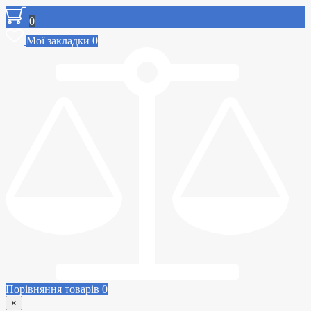
0
Мої закладки
0
Порівняння товарів
0
×