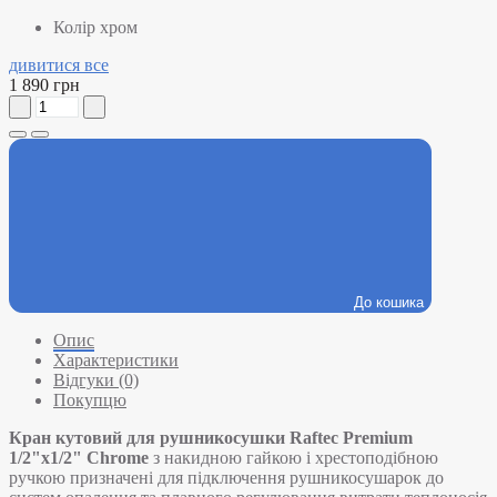
Колір
хром
дивитися все
1 890 грн
До кошика
Опис
Характеристики
Відгуки (0)
Покупцю
Кран кутовий для рушникосушки Raftec Premium
1/2"х1/2"
Chrome
з накидною гайкою і хрестоподібною
ручкою призначені для підключення рушникосушарок до