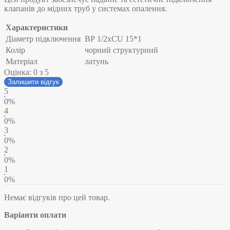
клапанів до мідних труб у системах опалення.
Характеристики
Діаметр підключення
ВР 1/2хCU 15*1
Колір
чорний структурний
Матеріал
латунь
Оцінка:
0
з 5
Залишити відгук
5
0%
4
0%
3
0%
2
0%
1
0%
Немає відгуків про цей товар.
Варіанти оплати