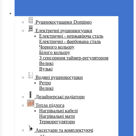
Рушникосушарки Domingo
Електричні рушникосушки
Електричні - нержавіюча сталь
Електричні - фарбована сталь
Чорного кольору
Білого кольору
З сенсорним таймер-регулятором
Великі
Вузькі
Водяні рушникосушки
Ретро
Великі
Дизайнерські радіатори
Тепла підлога
Нагрівальні кабелі
Нагрівальні мати
Терморегулятори
Аксесуари та комплектуючі