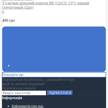
З’єднувач затисний адаптер ВР 1/2хCU 15*1 чорний
структурний (2шт)
0
490 грн
Показати ще
Підпишіться на розсилку, і дізнавайтеся про
акції та знижки першими!
Підписка на новини
ПІДПИСАТИСЯ
Інформація
Інформація про нас