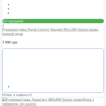
Хіт продажів
2
Рушникосушка Navin Силует Квадро 90х1200 Sensor права,
чорний муар
3 990 грн
Немає в наявності