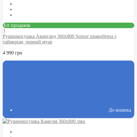
Хіт продажів
3
Рушникосушка Авангард 360х800 Sensor правобічна з
таймером, чорний муар
4 990 грн
До кошика