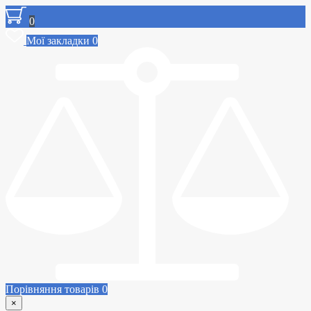
0
Мої закладки
0
Порівняння товарів
0
×