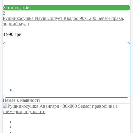
Хіт продажів
2
Рушникосушка Navin Силует Квадро 90х1200 Sensor права,
чорний муар
3 990 грн
Немає в наявності