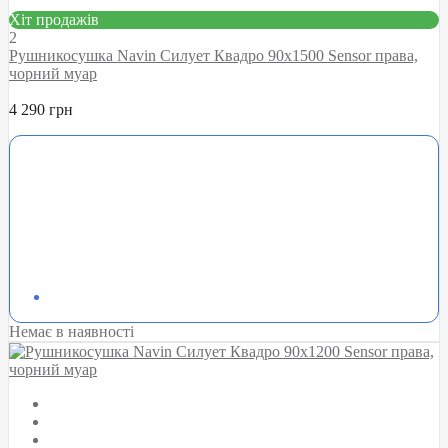
Хіт продажів
2
Рушникосушка Navin Силует Квадро 90х1500 Sensor права,
чорний муар
4 290 грн
Немає в наявності