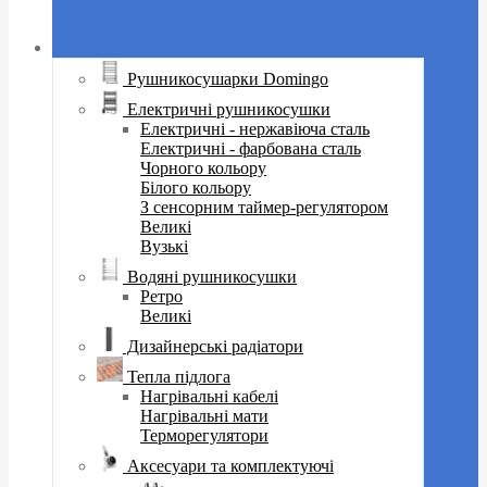
Рушникосушарки Domingo
Електричні рушникосушки
Електричні - нержавіюча сталь
Електричні - фарбована сталь
Чорного кольору
Білого кольору
З сенсорним таймер-регулятором
Великі
Вузькі
Водяні рушникосушки
Ретро
Великі
Дизайнерські радіатори
Тепла підлога
Нагрівальні кабелі
Нагрівальні мати
Терморегулятори
Аксесуари та комплектуючі