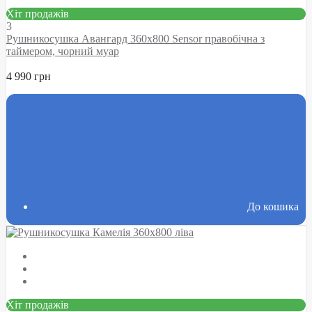
Хіт продажів
3
Рушникосушка Авангард 360х800 Sensor правобічна з
таймером, чорний муар
4 990 грн
До кошика
Хіт продажів