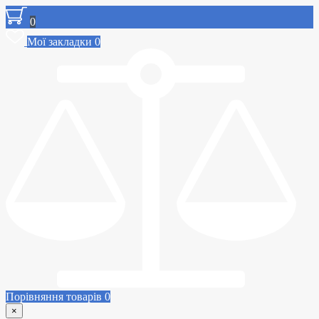
0
Мої закладки
0
Порівняння товарів
0
×