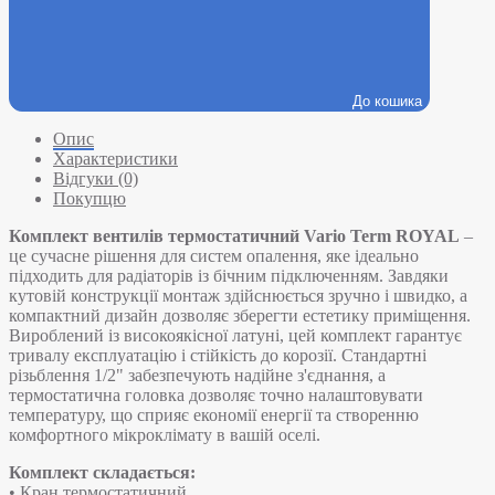
До кошика
Опис
Характеристики
Відгуки (0)
Покупцю
Комплект вентилів термостатичний Vario Term ROYAL
–
це сучасне рішення для систем опалення, яке ідеально
підходить для радіаторів із бічним підключенням. Завдяки
кутовій конструкції монтаж здійснюється зручно і швидко, а
компактний дизайн дозволяє зберегти естетику приміщення.
Вироблений із високоякісної латуні, цей комплект гарантує
тривалу експлуатацію і стійкість до корозії. Стандартні
різьблення 1/2" забезпечують надійне з'єднання, а
термостатична головка дозволяє точно налаштовувати
температуру, що сприяє економії енергії та створенню
комфортного мікроклімату в вашій оселі.
Комплект складається:
• Кран термостатичний