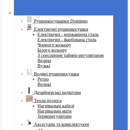
Рушникосушарки Domingo
Електричні рушникосушки
Електричні - нержавіюча сталь
Електричні - фарбована сталь
Чорного кольору
Білого кольору
З сенсорним таймер-регулятором
Великі
Вузькі
Водяні рушникосушки
Ретро
Великі
Дизайнерські радіатори
Тепла підлога
Нагрівальні кабелі
Нагрівальні мати
Терморегулятори
Аксесуари та комплектуючі