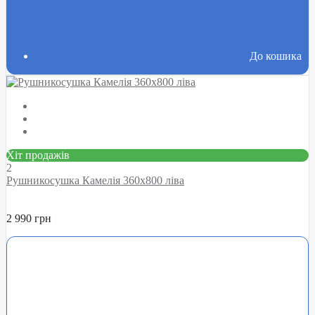
До кошика
Хіт продажів
2
Рушникосушка Камелія 360х800 ліва
2 990 грн