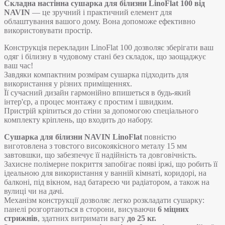
Складна настінна сушарка для білизни LinoFlat 100 від
NAVIN
— це зручний і практичний елемент для
облаштування вашого дому. Вона допоможе ефективно
використовувати простір.
Конструкція перекладин LinoFlat 100 дозволяє зберігати ваш
одяг і білизну в чудовому стані без складок, що заощаджує
ваш час!
Завдяки компактним розмірам сушарка підходить для
використання у різних приміщеннях.
Її сучасний дизайн гармонійно впишеться в будь-який
інтер'єр, а процес монтажу є простим і швидким.
Пристрій кріпиться до стіни за допомогою спеціального
комплекту кріплень, що входить до набору.
Сушарка для білизни NAVIN LinoFlat
повністю
виготовлена з товстого високоякісного металу 15 мм
завтовшки, що забезпечує її надійність та довговічність.
Захисне полімерне покриття запобігає появі іржі, що робить її
ідеальною для використання у ванній кімнаті, коридорі, на
балконі, під вікном, над батареєю чи радіатором, а також на
вулиці чи на дачі.
Механізм конструкції дозволяє легко розкладати сушарку:
панелі розгортаються в сторони, висуваючи
6 міцних
стрижнів
, здатних витримати вагу
до 25 кг.