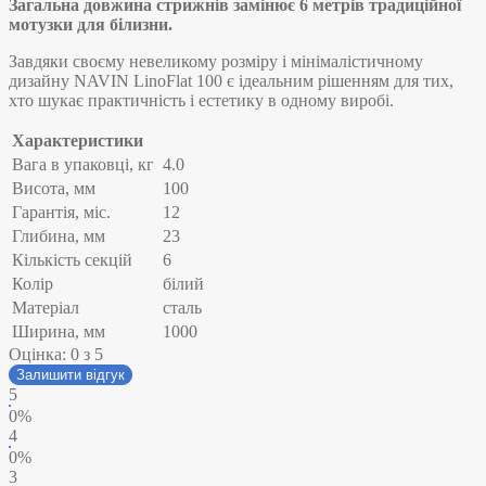
Загальна довжина стрижнів замінює 6 метрів традиційної
мотузки для білизни.
Завдяки своєму невеликому розміру і мінімалістичному
дизайну NAVIN LinoFlat 100 є ідеальним рішенням для тих,
хто шукає практичність і естетику в одному виробі.
Характеристики
Вага в упаковці, кг
4.0
Висота, мм
100
Гарантія, міс.
12
Глибина, мм
23
Кількість секцій
6
Колір
білий
Матеріал
сталь
Ширина, мм
1000
Оцінка:
0
з 5
Залишити відгук
5
0%
4
0%
3