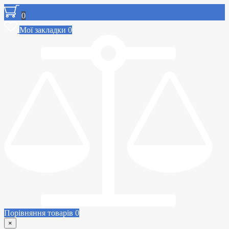
0
Мої закладки
0
Порівняння товарів
0
×