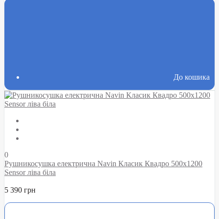
До кошика
0
Рушникосушка електрична Navin Класик Квадро 500х1200
Sensor ліва біла
5 390 грн