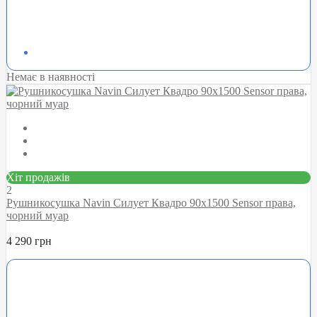
Немає в наявності
Хіт продажів
2
Рушникосушка Navin Силует Квадро 90х1500 Sensor права,
чорний муар
4 290 грн