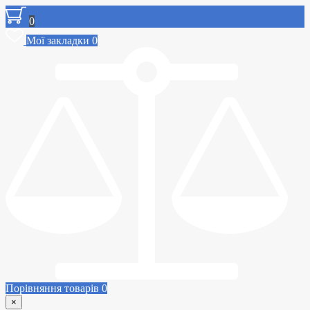
0
Мої закладки
0
Порівняння товарів
0
×