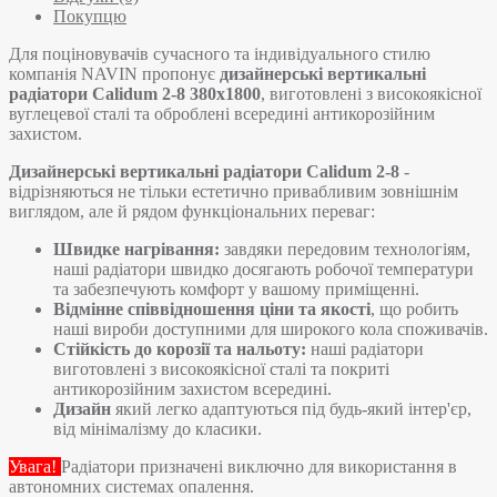
Покупцю
Для поціновувачів сучасного та індивідуального стилю
компанія NAVIN пропонує
дизайнерські вертикальні
радіатори Calidum 2-8 380х1800
, виготовлені з високоякісної
вуглецевої сталі та оброблені всередині антикорозійним
захистом.
Дизайнерські вертикальні радіатори Calidum 2-8
-
відрізняються не тільки естетично привабливим зовнішнім
виглядом, але й рядом функціональних переваг:
Швидке нагрівання:
завдяки передовим технологіям,
наші радіатори швидко досягають робочої температури
та забезпечують комфорт у вашому приміщенні.
Відмінне співвідношення ціни та якості
, що робить
наші вироби доступними для широкого кола споживачів.
Стійкість до корозії та нальоту:
наші радіатори
виготовлені з високоякісної сталі та покриті
антикорозійним захистом всередині.
Дизайн
який легко адаптуються під будь-який інтер'єр,
від мінімалізму до класики.
Увага!
Радіатори призначені виключно для використання в
автономних системах опалення.