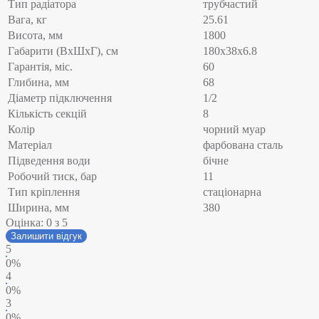
Тип радіатора
трубчастий
Вага, кг
25.61
Висота, мм
1800
Габарити (ВхШхГ), см
180x38x6.8
Гарантія, міс.
60
Глибина, мм
68
Діаметр підключення
1/2
Кількість секцій
8
Колір
чорний муар
Матеріал
фарбована сталь
Підведення води
бічне
Робочий тиск, бар
11
Тип кріплення
стаціонарна
Ширина, мм
380
Оцінка:
0
з 5
Залишити відгук
5
0%
4
0%
3
0%