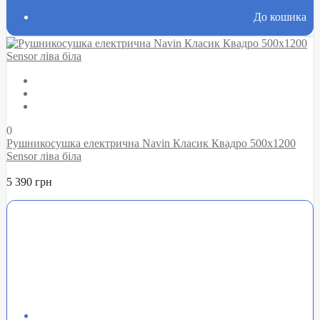
До кошика
0
Рушникосушка електрична Navin Класик Квадро 500х1200
Sensor ліва біла
5 390 грн