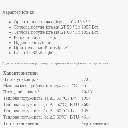
Характеристики:
Орієнтовна площа обігріву: 10 - 13 м² *
Теплова потужність (за ΔT 50 °C): 1057 Вт;
Теплова потужність (за ΔT 60 °C): 1352 Вт;
Робочий тиск: 11 бар;
Підключення: бічне;
Приєднувальний розмір: ½".
Гарантія: 60 місяців.
* Для точного розрахунку рекомендується враховувати специфіку кожного приміщення.
Характеристики
Вага в упаковці, кг
27.62
Максимальна робоча температура, °C
95
Площа обігріву, м²
10-13
Теплова потужність (за ΔT 50 °C), Вт
1057
Теплова потужність (за ΔT 50°С), BTU
3606
Теплова потужність (за ΔT 60 °C), Вт
1352
Теплова потужність (за ΔT 60°С), BTU
4614
Тип встановлення
вертикальний