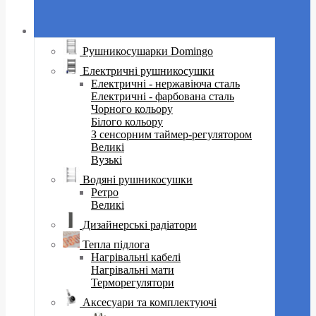
Рушникосушарки Domingo
Електричні рушникосушки
Електричні - нержавіюча сталь
Електричні - фарбована сталь
Чорного кольору
Білого кольору
З сенсорним таймер-регулятором
Великі
Вузькі
Водяні рушникосушки
Ретро
Великі
Дизайнерські радіатори
Тепла підлога
Нагрівальні кабелі
Нагрівальні мати
Терморегулятори
Аксесуари та комплектуючі